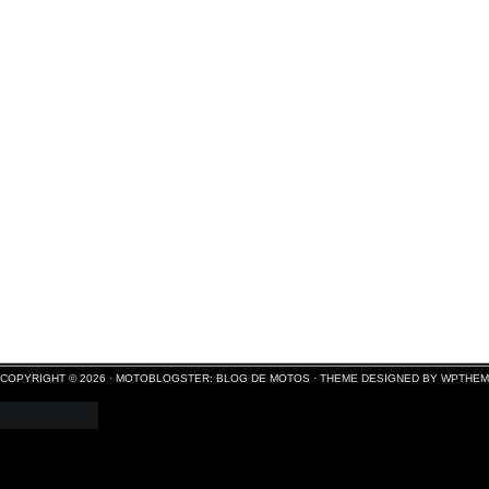
COPYRIGHT © 2026 ·
MOTOBLOGSTER: BLOG DE MOTOS
·
THEME DESIGNED BY WPTHE