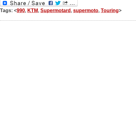
Tags: <
990
,
KTM
,
Supermotard
,
supermoto
,
Touring
>