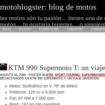
motoblogster: blog de motos
las motos són tu pasión… tienes una de 
motos… te gustaria tenerlas… o simple
INICIO
BUSCAR
COMPETICIÓN
CAMISETAS
CONDICI
admirarlas… este es tu sitio
KTM 990 Supermoto T: un viaje
AGOSTO 26, 2009 · POSTED IN
KTM
,
SPORT TOURING
,
SUPERMOTAR
DESACTIVADOS
EN KTM 990 SUPERMOTO T: UN VIAJE DIVERTIDO
Motor: bicilindrico en V 75º de 999cc
Potencia: 120 cv a 9.000 rpm
Par: 97 NM a 7.000 rpm
Peso: 197 kg (sin gasolina)