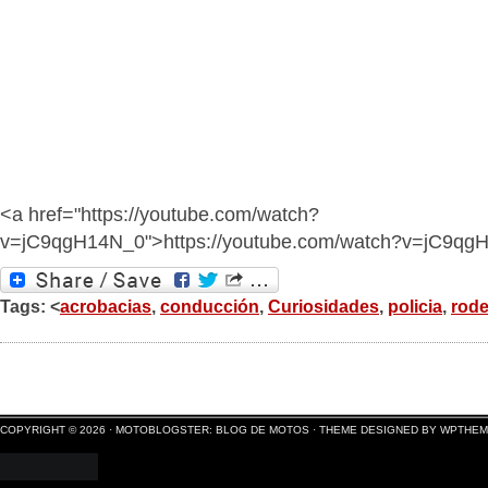
<a href="https://youtube.com/watch?
v=jC9qgH14N_0">https://youtube.com/watch?v=jC9qg
Tags: <
acrobacias
,
conducción
,
Curiosidades
,
policia
,
rod
COPYRIGHT © 2026 ·
MOTOBLOGSTER: BLOG DE MOTOS
·
THEME DESIGNED BY WPTHE