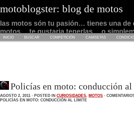
motoblogster: blog de motos
las motos són tu pasión… tienes una de 
motos… te gustaria tenerlas… o simple
INICIO
BUSCAR
COMPETICIÓN
CAMISETAS
CONDICI
admirarlas… este es tu sitio
Policías en moto: conducción al 
AGOSTO 2, 2011 · POSTED IN
CURIOSIDADES
,
MOTOS
·
COMENTARIO
POLICÍAS EN MOTO: CONDUCCIÓN AL LÍMITE