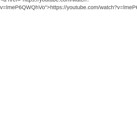
v=lmeP6QWQhVo">https://youtube.com/watch?v=lm