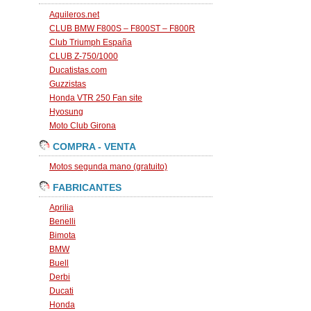
Aquileros.net
CLUB BMW F800S – F800ST – F800R
Club Triumph España
CLUB Z-750/1000
Ducatistas.com
Guzzistas
Honda VTR 250 Fan site
Hyosung
Moto Club Girona
COMPRA - VENTA
Motos segunda mano (gratuito)
FABRICANTES
Aprilia
Benelli
Bimota
BMW
Buell
Derbi
Ducati
Honda