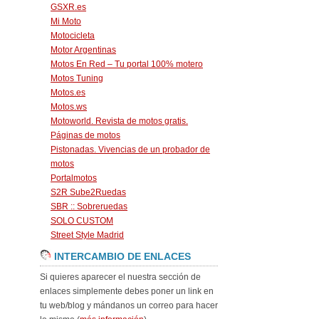
GSXR.es
Mi Moto
Motocicleta
Motor Argentinas
Motos En Red – Tu portal 100% motero
Motos Tuning
Motos.es
Motos.ws
Motoworld. Revista de motos gratis.
Páginas de motos
Pistonadas. Vivencias de un probador de
motos
Portalmotos
S2R Sube2Ruedas
SBR :: Sobreruedas
SOLO CUSTOM
Street Style Madrid
INTERCAMBIO DE ENLACES
Si quieres aparecer el nuestra sección de
enlaces simplemente debes poner un link en
tu web/blog y mándanos un correo para hacer