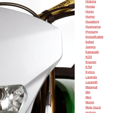
Historia
Honda
Horex
Humor
Husaberg
Husqvarna
Hyosung
Inclasificable
Indian
Juegos
Kawasaki
KDD
Krauser
KTM
Kymco
Laverda
Lazareth
Malaguti
MH
Mini
Morini
Moto Guzzi
motogp