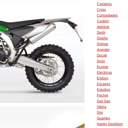
Consejos
Cross
Curiosidades
Custom
dainese
Derbi
Diseño
Dolmar
dragster
Ducati
Duss
Ecosse
Eléctricas
Enduro
Escapes
Estudios
Fischer
Gas Gas
Gilera
Givi
Guantes
Harley Davidson