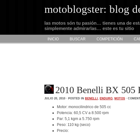
motoblogster: blog d
las motos són tu pasión… tienes una de es
simplemente admirarlas… este es tu sitio
INICIO
BUSCAR
COMPETICIÓN
CA
2010 Benelli BX 505 
JULIO 20, 2010 · POSTED IN
BENELLI
,
ENDURO
,
MOTOS
·
COMENT
Motor: monocilindrico de 505 cc
Potencia: 60,5 CV a 8.500 rpm
Par: 5,1 kgm a 5.750 rpm
Peso: 110 kg (seco)
Precio: