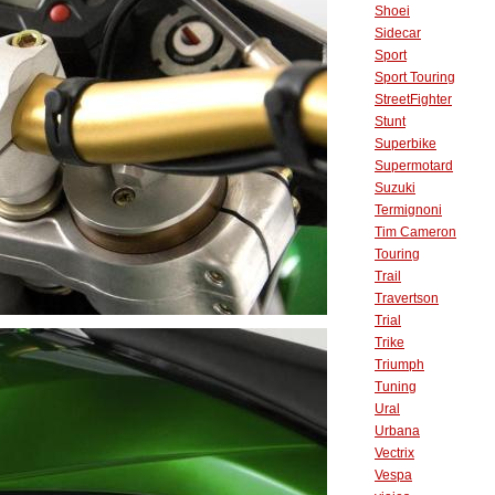
Shoei
Sidecar
Sport
Sport Touring
StreetFighter
Stunt
Superbike
Supermotard
Suzuki
Termignoni
Tim Cameron
Touring
Trail
Travertson
Trial
Trike
Triumph
Tuning
Ural
Urbana
Vectrix
Vespa