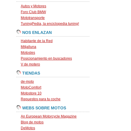
Autos y Motores
Foro Club BMW
Mototransporte
TuningPedia, la enciclopedia tuning!
NOS ENLAZAN
Habitante de la Red
Mitjalluna
Motosles
Posicionamiento en buscadores
V de motero
TIENDAS
de-moto
MotoComfort
Motostore 10
Repuestos para tu coche
WEBS SOBRE MOTOS
An European Motorcycle Magazine
Blog de motos
DeMotos