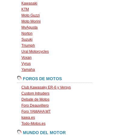
Kawasaki
KTM
Moto Guzzi
Moto Morini
MvAgusta
Norton
Suzuki
Triumph
Ural Motorcycles
Voxan
Vyrus
Yamaha
FOROS DE MOTOS
Club Kawasaky ER-6 y Versys
Custom Intruders
Debate de Motos
Foro Deauvillero
Foro YAMAHA MT
kawa.es
Todo-Motos.es
MUNDO DEL MOTOR