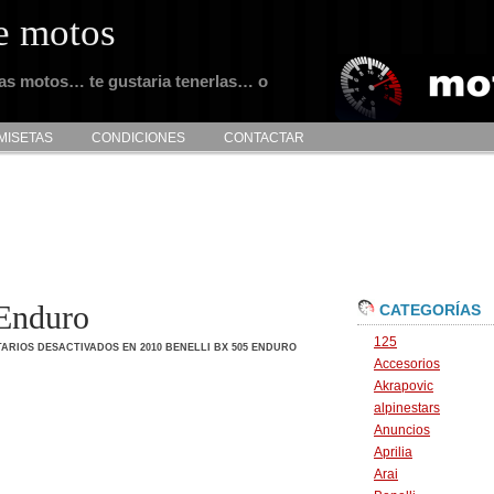
e motos
tas motos… te gustaria tenerlas… o
MISETAS
CONDICIONES
CONTACTAR
Enduro
CATEGORÍAS
125
ARIOS DESACTIVADOS
EN 2010 BENELLI BX 505 ENDURO
Accesorios
Akrapovic
alpinestars
Anuncios
Aprilia
Arai