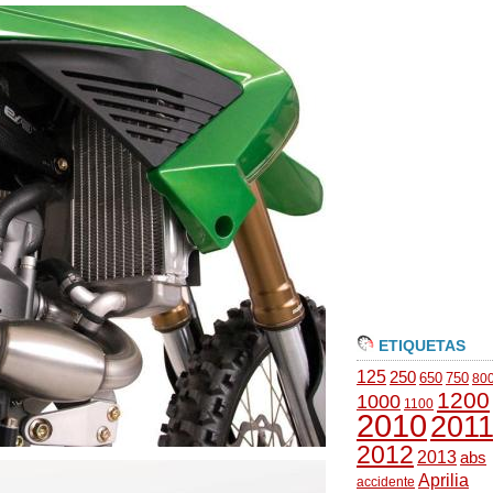
ETIQUETAS
125
250
650
750
80
1200
1000
1100
2010
201
2012
2013
abs
Aprilia
accidente