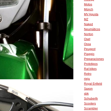
Motos
Münch
MV Agusta
MZ
Naked
Neumáticos
Norton
Oset
Ossa
Peugeot
Piaggio
Preparaciones
Prototipos
Rat bikes
Retro
rieju
Royal Enfield
Saxon
sbk
Schuberth
Scooters
Scrambler