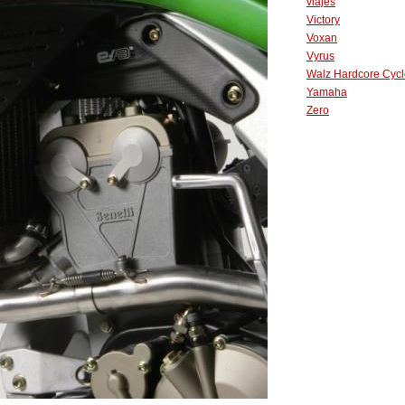
viajes
Victory
Voxan
Vyrus
Walz Hardcore Cycl
Yamaha
Zero