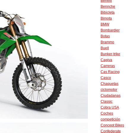
Benelli
Bennche
Bibicleta
Bimota
BMW
Bombardier
Botas
Brammo
Buell
Bunker-trike
Cagiva
Carreras
Cas Racing
Casco
Chaquetas
ciclomotor
Ciudadanas
Classic
Cobra USA
Coches
competición
Concept Bikes
Confederate