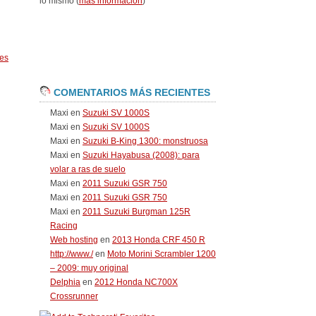
lo mismo (
más información
)
es
COMENTARIOS MÁS RECIENTES
Maxi
en
Suzuki SV 1000S
Maxi
en
Suzuki SV 1000S
Maxi
en
Suzuki B-King 1300: monstruosa
Maxi
en
Suzuki Hayabusa (2008): para
volar a ras de suelo
Maxi
en
2011 Suzuki GSR 750
Maxi
en
2011 Suzuki GSR 750
Maxi
en
2011 Suzuki Burgman 125R
Racing
Web hosting
en
2013 Honda CRF 450 R
http://www./
en
Moto Morini Scrambler 1200
– 2009: muy original
Delphia
en
2012 Honda NC700X
Crossrunner