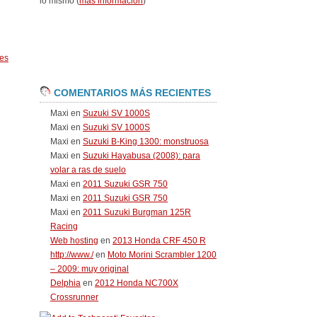
lo mismo (
más información
)
es
COMENTARIOS MÁS RECIENTES
Maxi
en
Suzuki SV 1000S
Maxi
en
Suzuki SV 1000S
Maxi
en
Suzuki B-King 1300: monstruosa
Maxi
en
Suzuki Hayabusa (2008): para
volar a ras de suelo
Maxi
en
2011 Suzuki GSR 750
Maxi
en
2011 Suzuki GSR 750
Maxi
en
2011 Suzuki Burgman 125R
Racing
Web hosting
en
2013 Honda CRF 450 R
http://www./
en
Moto Morini Scrambler 1200
– 2009: muy original
Delphia
en
2012 Honda NC700X
Crossrunner