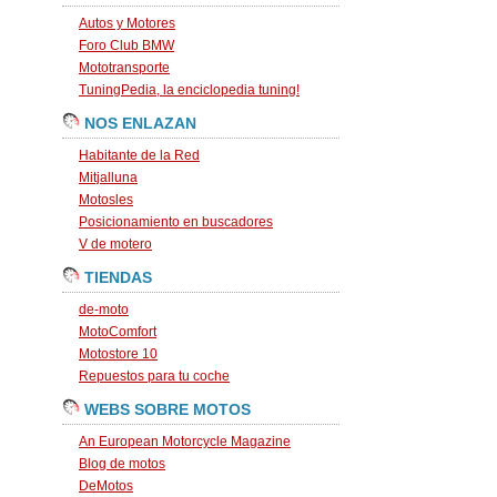
Autos y Motores
Foro Club BMW
Mototransporte
TuningPedia, la enciclopedia tuning!
NOS ENLAZAN
Habitante de la Red
Mitjalluna
Motosles
Posicionamiento en buscadores
V de motero
TIENDAS
de-moto
MotoComfort
Motostore 10
Repuestos para tu coche
WEBS SOBRE MOTOS
An European Motorcycle Magazine
Blog de motos
DeMotos