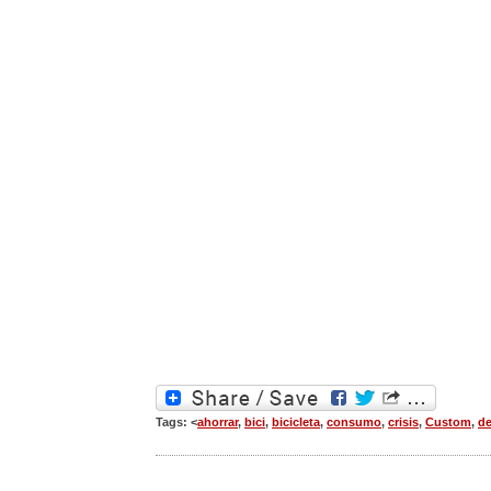
Tags: <
ahorrar
,
bici
,
bicicleta
,
consumo
,
crisis
,
Custom
,
de