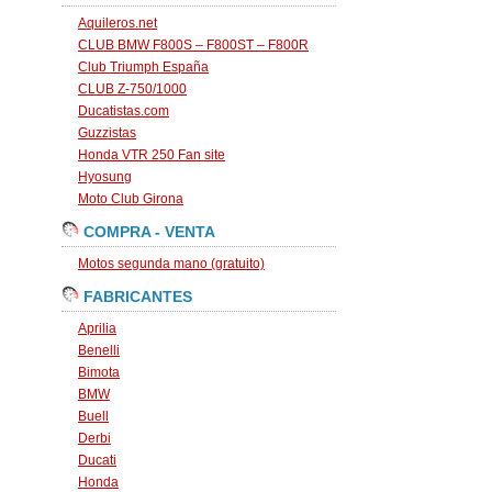
Aquileros.net
CLUB BMW F800S – F800ST – F800R
Club Triumph España
CLUB Z-750/1000
Ducatistas.com
Guzzistas
Honda VTR 250 Fan site
Hyosung
Moto Club Girona
COMPRA - VENTA
Motos segunda mano (gratuito)
FABRICANTES
Aprilia
Benelli
Bimota
BMW
Buell
Derbi
Ducati
Honda