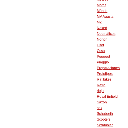
Motos
Münch
MV Agusta
MZ
Naked
Neumáticos
Norton
Oset
Ossa
Peugeot
Piaggio
Preparaciones
Prototipos
Rat bikes
Retro
rieju
Royal Enfield
Saxon
sbk
Schuberth
Scooters
Scrambler