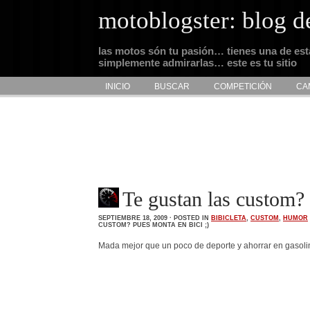
motoblogster: blog d
las motos són tu pasión… tienes una de es
simplemente admirarlas… este es tu sitio
INICIO
BUSCAR
COMPETICIÓN
CA
Te gustan las custom? 
SEPTIEMBRE 18, 2009 · POSTED IN
BIBICLETA
,
CUSTOM
,
HUMOR
CUSTOM? PUES MONTA EN BICI ;)
Mada mejor que un poco de deporte y ahorrar en gasolin