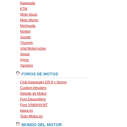
Kawasaki
KTM
Moto Guzzi
Moto Morini
MvAgusta
Norton
Suzuki
Triumph
Ural Motorcycles
Voxan
Vyrus
Yamaha
FOROS DE MOTOS
Club Kawasaky ER-6 y Versys
Custom Intruders
Debate de Motos
Foro Deauvillero
Foro YAMAHA MT
kawa.es
Todo-Motos.es
MUNDO DEL MOTOR