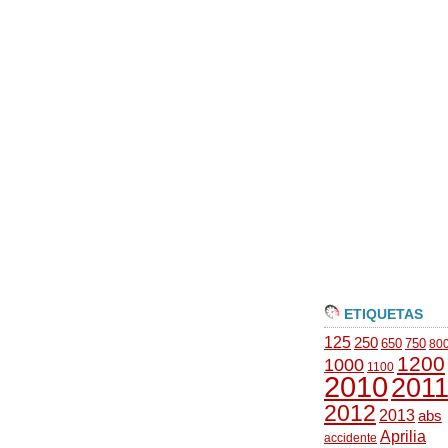
ETIQUETAS
125
250
650
750
80
1200
1000
1100
2010
201
2012
2013
abs
Aprilia
accidente