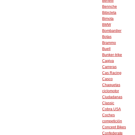
Benelli
Bennche
Bibicleta
Bimota
BMW
Bombardier
Botas
Brammo
Buell
Bunker-trike
Cagiva
Carreras
Cas Racing
Casco
Chaquetas
ciclomotor
Ciudadanas
Classic
Cobra USA
Coches
competición
Concept Bikes
Confederate