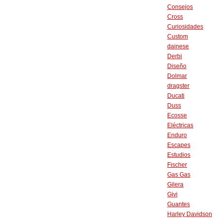
Consejos
Cross
Curiosidades
Custom
dainese
Derbi
Diseño
Dolmar
dragster
Ducati
Duss
Ecosse
Eléctricas
Enduro
Escapes
Estudios
Fischer
Gas Gas
Gilera
Givi
Guantes
Harley Davidson