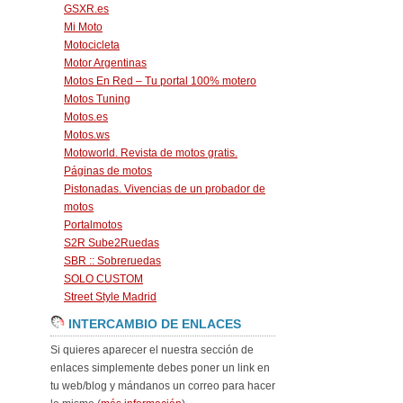
GSXR.es
Mi Moto
Motocicleta
Motor Argentinas
Motos En Red – Tu portal 100% motero
Motos Tuning
Motos.es
Motos.ws
Motoworld. Revista de motos gratis.
Páginas de motos
Pistonadas. Vivencias de un probador de
motos
Portalmotos
S2R Sube2Ruedas
SBR :: Sobreruedas
SOLO CUSTOM
Street Style Madrid
INTERCAMBIO DE ENLACES
Si quieres aparecer el nuestra sección de
enlaces simplemente debes poner un link en
tu web/blog y mándanos un correo para hacer