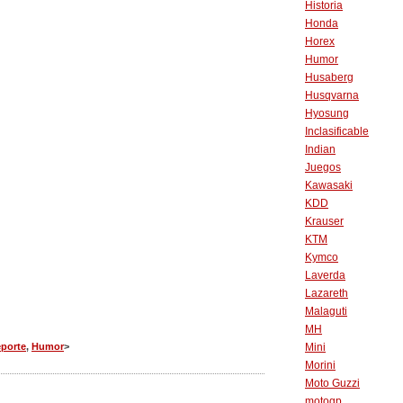
Historia
Honda
Horex
Humor
Husaberg
Husqvarna
Hyosung
Inclasificable
Indian
Juegos
Kawasaki
KDD
Krauser
KTM
Kymco
Laverda
Lazareth
Malaguti
MH
porte
,
Humor
>
Mini
Morini
Moto Guzzi
motogp