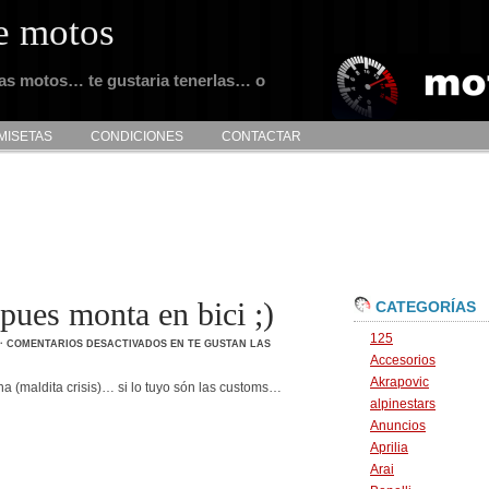
e motos
tas motos… te gustaria tenerlas… o
MISETAS
CONDICIONES
CONTACTAR
pues monta en bici ;)
CATEGORÍAS
125
·
COMENTARIOS DESACTIVADOS
EN TE GUSTAN LAS
Accesorios
Akrapovic
a (maldita crisis)… si lo tuyo són las customs…
alpinestars
Anuncios
Aprilia
Arai