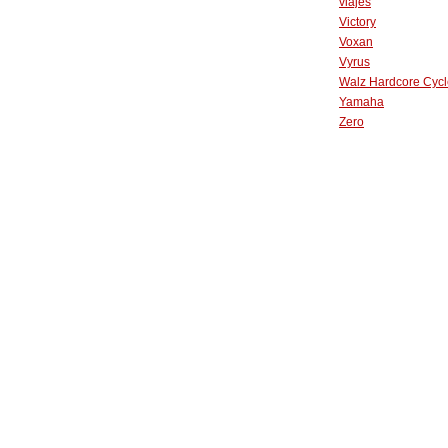
viajes
Victory
Voxan
Vyrus
Walz Hardcore Cycl
Yamaha
Zero