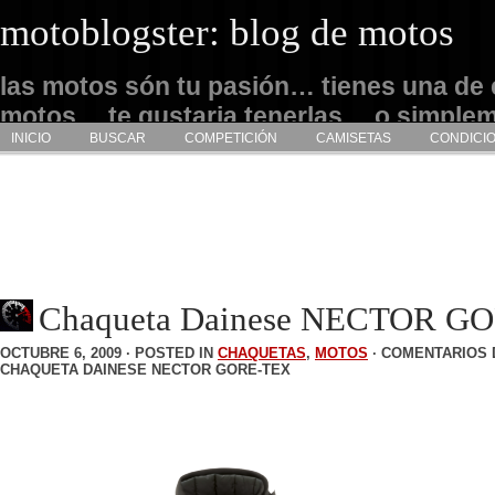
motoblogster: blog de motos
las motos són tu pasión… tienes una de 
motos… te gustaria tenerlas… o simple
INICIO
BUSCAR
COMPETICIÓN
CAMISETAS
CONDICI
admirarlas… este es tu sitio
Chaqueta Dainese NECTOR G
OCTUBRE 6, 2009 · POSTED IN
CHAQUETAS
,
MOTOS
·
COMENTARIOS 
CHAQUETA DAINESE NECTOR GORE-TEX