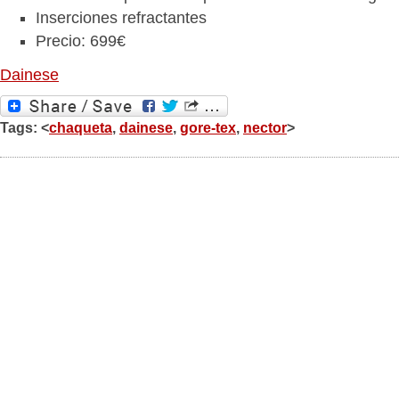
Inserciones refractantes
Precio: 699€
Dainese
Tags: <
chaqueta
,
dainese
,
gore-tex
,
nector
>