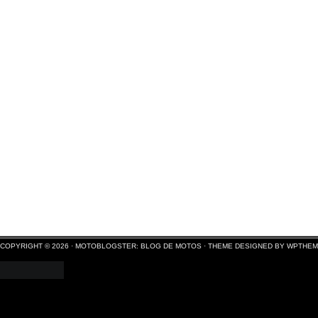
COPYRIGHT © 2026 ·
MOTOBLOGSTER: BLOG DE MOTOS
·
THEME DESIGNED BY WPTHE