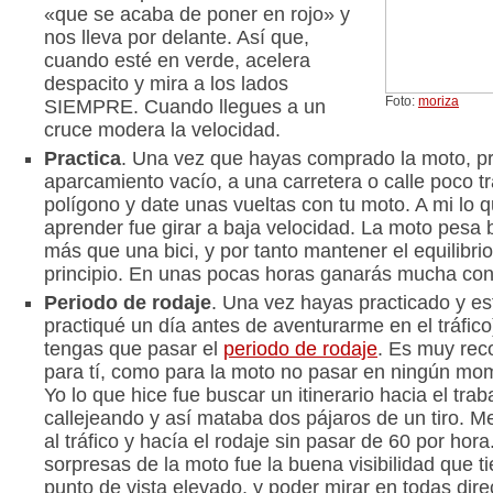
«que se acaba de poner en rojo» y
nos lleva por delante. Así que,
cuando esté en verde, acelera
despacito y mira a los lados
Foto:
moriza
SIEMPRE. Cuando llegues a un
cruce modera la velocidad.
Practica
. Una vez que hayas comprado la moto, pr
aparcamiento vacío, a una carretera o calle poco tr
polígono y date unas vueltas con tu moto. A mi lo
aprender fue girar a baja velocidad. La moto pesa
más que una bici, y por tanto mantener el equilibri
principio. En unas pocas horas ganarás mucha con
Periodo de rodaje
. Una vez hayas practicado y es
practiqué un día antes de aventurarme en el tráfico
tengas que pasar el
periodo de rodaje
. Es muy rec
para tí, como para la moto no pasar en ningún mo
Yo lo que hice fue buscar un itinerario hacia el trab
callejeando y así mataba dos pájaros de un tiro. M
al tráfico y hacía el rodaje sin pasar de 60 por hor
sorpresas de la moto fue la buena visibilidad que ti
punto de vista elevado, y poder mirar en todas dire