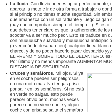
La lluvia
. Con lluvia puedes optar perfectamente, e
aparcar la moto e ir de otra forma a trabajar o don
si al principio no tienes mucha seguridad. Sin emba
que amanezca con un sol radiante y luego caigan 
(hay que comprobar siempre el tiempo…). Si esto o
que debes tener claro es que la adherencia de los
scooter va a ser mucho peor. Esto se traduce en q
con muuuuucha suavidad y muuuuucha anticipación
(a ver cuándo desaparecen) cualquier linea blanca 
charco, y de no poder hacerlo pasar despacido 
EL FRENO Y SOBRE TODO EL DELANTERO, es gar
Por último y no menos imporante AUMENTAR M
DISTANCIA DE SEGURIDAD.
Cruces y semáforos
. Mil ojos. Si ya
en el coche pueden ser peligrosos,
en una moto más. No tengas prisa
por salir en los semáforos. Si no está
en verde no salgas, esto puede
parecer obvio pero, muchas veces
parece que no viene nadie y algún
coche con prisa se salta el semáforo