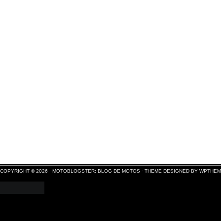
COPYRIGHT © 2026 ·
MOTOBLOGSTER: BLOG DE MOTOS
·
THEME DESIGNED BY WPTHE