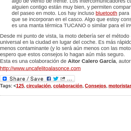
algo de viento de frente. Los intercomunicadores c
alguien contigo están muy bien, y permiten compart
del paseo en moto. Los hay incluso
bluetooth
para 
que se incorporan en el casco. Algo que estoy con
es una manta térmica TUCANO o similar para el in
Desde mi punto de vista, la moto debería ser el método 
universal en la ciudad en lugar del coche. Es más rápid
menos contaminante (y lo será aún menos con las motos
espero que estos consejos lo hagan aún más seguro.
Esta es una colaboración de
Aitor Calero García
, auto
http://www.uncafelitoalasonce.com
Tags: <
125
,
circulación
,
colaboración
,
Consejos
,
motorista