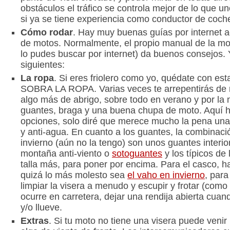
obstáculos el tráfico se controla mejor de lo que 
si ya se tiene experiencia como conductor de coch
Cómo rodar
. Hay muy buenas guías por internet ac
de motos. Normalmente, el propio manual de la moto
lo pudes buscar por internet) da buenos consejos. 
siguientes:
La ropa
. Si eres friolero como yo, quédate con 
SOBRA LA ROPA. Varias veces te arrepentirás de 
algo más de abrigo, sobre todo en verano y por la
guantes, braga y una buena chupa de moto. Aquí
opciones, solo diré que merece mucho la pena una
y anti-agua. En cuanto a los guantes, la combinaci
invierno (aún no la tengo) son unos guantes interio
montaña anti-viento o
sotoguantes
y los típicos de
talla más, para poner por encima. Para el casco, h
quizá lo más molesto sea
el vaho en invierno
, para
limpiar la visera a menudo y escupir y frotar (como 
ocurre en carretera, dejar una rendija abierta cua
y/o llueve.
Extras
. Si tu moto no tiene una visera puede venir 