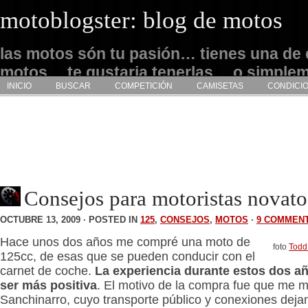
motoblogster: blog de motos
las motos són tu pasión… tienes una de 
motos… te gustaria tenerlas… o simple
INICIO
BUSCAR
COMPETICIÓN
CAMISETAS
CONDICI
admirarlas… este es tu sitio
Consejos para motoristas novato
OCTUBRE 13, 2009 · POSTED IN
125
,
CONSEJOS
,
MOTOS
·
9 COMMEN
Hace unos dos años me compré una moto de
foto
Todd
125cc, de esas que se pueden conducir con el
carnet de coche.
La experiencia durante estos dos a
ser más positiva
. El motivo de la compra fue que me m
Sanchinarro, cuyo transporte público y conexiones dej