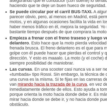
asegurando que el conductor (con suerte) lo señali
haciendo que te deje un buen hueco de seguridad.
Se puede circular por el carril BUS-TAXI.
A algu
parecer obvio, pero, al menos en Madrid, está perm
motos, y en algunas ocasiones facilita la vida en lo
haber menos tráfico en él, mejora la seguridad. Yo
bastante tiempo después de que comprara la moto
Empieza a frenar con el freno traseso y luego v
delantero
. Esto hace que la moto pierda velocidad
frenada brusca. El freno delantero es el que para m
golpe con él puede hacer que pierdas el control y 
dirección. Y esto es maaalo. La moto (y el coche) 
siempre posibilidad de maniobrar.
Las curvas
. En una scooter casi nunca va a ser n
«tumbada» tipo Rossi. Sin embargo, la técnica de
una curva es la misma. Si te fijas en las carreras d
van
mirando hacia la trazada de la curva
, en vez d
inmediatamente delente de ellos. Esto ayuda a tom
porque orienta la moto hacia donde debe ir. Es má
mirar hacia donde se debe ir, y no hacia donde pu
obstáculo.