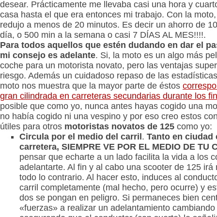
desear. Prácticamente me llevaba casi una hora y cuarto
casa hasta el que era entonces mi trabajo. Con la moto,
redujo a menos de 20 minutos. Es decir un ahorro de 1
día, o 500 min a la semana o casi 7 DÍAS AL MES!!!!.
Para todos aquellos que estén dudando en dar el pa
mi consejo es adelante
. Si, la moto es un algo más pe
coche para un motorista novato, pero las ventajas supe
riesgo. Además un cuidadoso repaso de las estadística
moto nos muestra que la mayor parte de éstos
correspo
gran cilindrada en carreteras secundarias durante los f
posible que como yo, nunca antes hayas cogido una mot
no había cogido ni una vespino y por eso creo estos co
útiles para otros
motoristas novatos de 125
como yo:
Circula por el medio del carril
.
Tanto en ciudad
carretera, SIEMPRE VE POR EL MEDIO DE TU 
pensar que echarte a un lado facilita la vida a los
adelantarte. Al fin y al cabo una scooter de 125 irá
todo lo contrario. Al hacer esto, induces al conduc
carril completamente (mal hecho, pero ocurre) y es
dos se pongan en peligro. Si permaneces bien centr
«fuerzas» a realizar un adelantamiento cambiando d