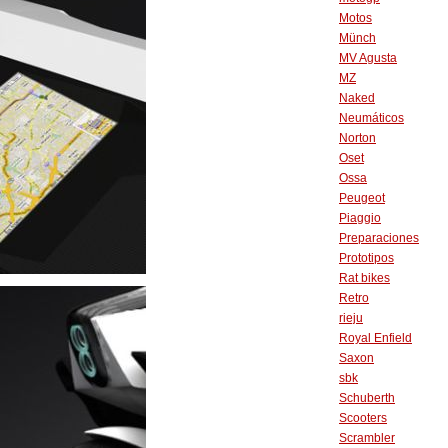
Motos
Münch
MV Agusta
MZ
Naked
Neumáticos
Norton
Oset
Ossa
Peugeot
Piaggio
Preparaciones
Prototipos
Rat bikes
Retro
rieju
Royal Enfield
Saxon
sbk
Schuberth
Scooters
Scrambler