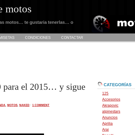
e motos
tas motos… te gustaria tenerlas… o
MISETAS
CONDICIONES
CONTACTAR
para el 2015… y sigue
CATEGORÍAS
125
Accesorios
Akrapovic
NDA
,
MOTOS
,
NAKED
·
1 COMMENT
alpinestars
Anuncios
Aprilia
Arai