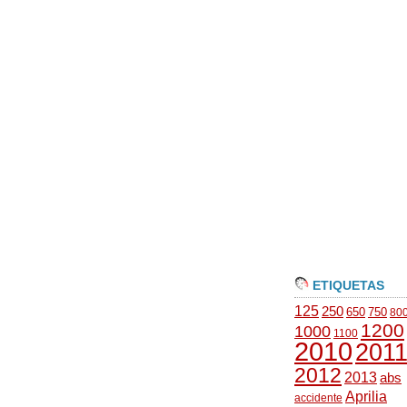
ETIQUETAS
125
250
650
750
80
1200
1000
1100
2010
201
2012
2013
abs
Aprilia
accidente