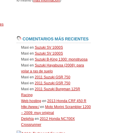
lo mismo (
más información
)
es
COMENTARIOS MÁS RECIENTES
Maxi
en
Suzuki SV 1000S
Maxi
en
Suzuki SV 1000S
Maxi
en
Suzuki B-King 1300: monstruosa
Maxi
en
Suzuki Hayabusa (2008): para
volar a ras de suelo
Maxi
en
2011 Suzuki GSR 750
Maxi
en
2011 Suzuki GSR 750
Maxi
en
2011 Suzuki Burgman 125R
Racing
Web hosting
en
2013 Honda CRF 450 R
http://www./
en
Moto Morini Scrambler 1200
– 2009: muy original
Delphia
en
2012 Honda NC700X
Crossrunner