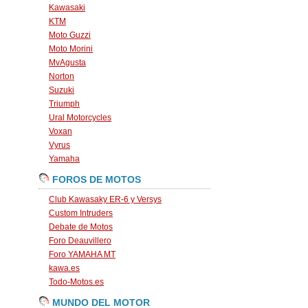
Kawasaki
KTM
Moto Guzzi
Moto Morini
MvAgusta
Norton
Suzuki
Triumph
Ural Motorcycles
Voxan
Vyrus
Yamaha
FOROS DE MOTOS
Club Kawasaky ER-6 y Versys
Custom Intruders
Debate de Motos
Foro Deauvillero
Foro YAMAHA MT
kawa.es
Todo-Motos.es
MUNDO DEL MOTOR