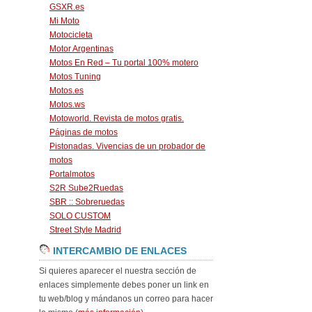
GSXR.es
Mi Moto
Motocicleta
Motor Argentinas
Motos En Red – Tu portal 100% motero
Motos Tuning
Motos.es
Motos.ws
Motoworld. Revista de motos gratis.
Páginas de motos
Pistonadas. Vivencias de un probador de
motos
Portalmotos
S2R Sube2Ruedas
SBR :: Sobreruedas
SOLO CUSTOM
Street Style Madrid
INTERCAMBIO DE ENLACES
Si quieres aparecer el nuestra sección de
enlaces simplemente debes poner un link en
tu web/blog y mándanos un correo para hacer