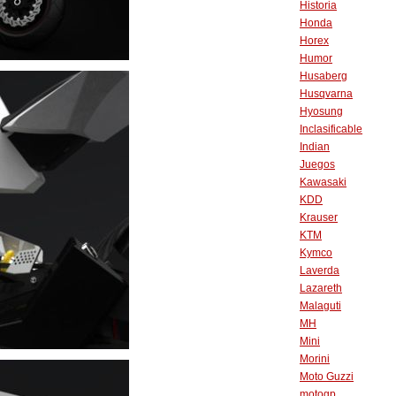
Historia
Honda
Horex
Humor
Husaberg
Husqvarna
Hyosung
Inclasificable
Indian
Juegos
Kawasaki
KDD
Krauser
KTM
Kymco
Laverda
Lazareth
Malaguti
MH
Mini
Morini
Moto Guzzi
motogp