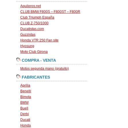
Aquileros.net
CLUB BMW F800S – F800ST – F800R
Club Triumph España
CLUB Z-750/1000
Ducatistas.com
Guzzistas
Honda VTR 250 Fan site
Hyosung
Moto Club Girona
COMPRA - VENTA
Motos segunda mano (gratuito)
FABRICANTES
Aprilia
Benelli
Bimota
BMW
Buell
Derbi
Ducati
Honda