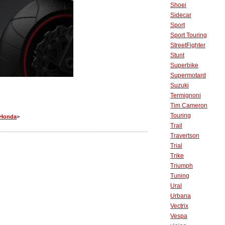
Shoei
Sidecar
Sport
Sport Touring
StreetFighter
Stunt
Superbike
Supermotard
Suzuki
Termignoni
Tim Cameron
Touring
Honda
>
Trail
Travertson
Trial
Trike
Triumph
Tuning
Ural
Urbana
Vectrix
Vespa