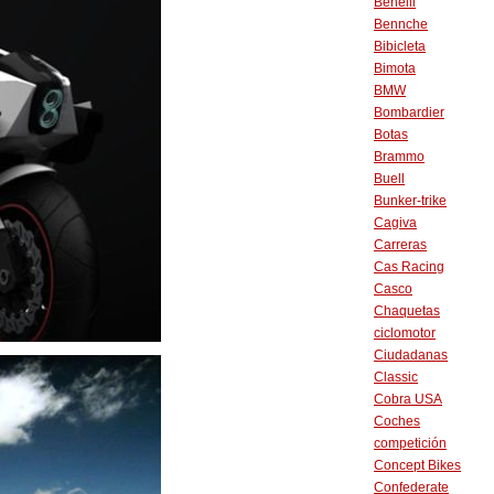
Benelli
Bennche
Bibicleta
Bimota
BMW
Bombardier
Botas
Brammo
Buell
Bunker-trike
Cagiva
Carreras
Cas Racing
Casco
Chaquetas
ciclomotor
Ciudadanas
Classic
Cobra USA
Coches
competición
Concept Bikes
Confederate