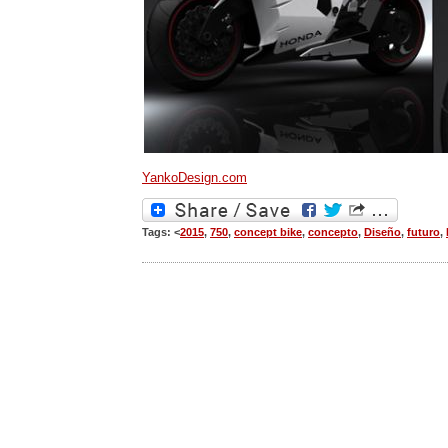
YankoDesign.com
Tags: <
2015
,
750
,
concept bike
,
concepto
,
Diseño
,
futuro
,