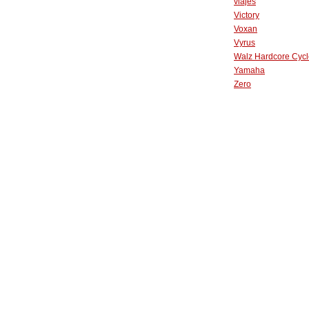
viajes
Victory
Voxan
Vyrus
Walz Hardcore Cycl
Yamaha
Zero