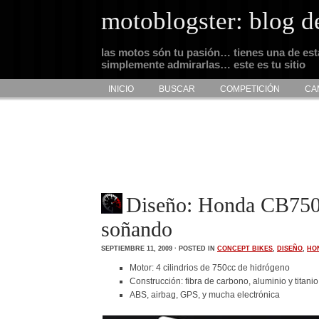
motoblogster: blog d
las motos són tu pasión… tienes una de es
simplemente admirarlas… este es tu sitio
INICIO
BUSCAR
COMPETICIÓN
CA
Diseño: Honda CB750 
soñando
SEPTIEMBRE 11, 2009 · POSTED IN
CONCEPT BIKES
,
DISEÑO
,
HO
Motor: 4 cilindrios de 750cc de hidrógeno
Construcción: fibra de carbono, aluminio y titanio
ABS, airbag, GPS, y mucha electrónica