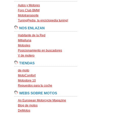
Autos y Motores
Foro Club BMW
Mototransporte
TuningPedia, la enciclopedia tuning!
NOS ENLAZAN
Habitante de la Red
Mitjalluna
Motosles
Posicionamiento en buscadores
V de motero
TIENDAS
de-moto
MotoComfort
Motostore 10
Repuestos para tu coche
WEBS SOBRE MOTOS
An European Motorcycle Magazine
Blog de motos
DeMotos