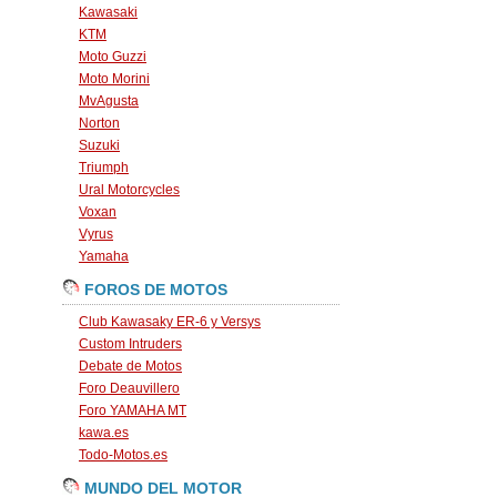
Kawasaki
KTM
Moto Guzzi
Moto Morini
MvAgusta
Norton
Suzuki
Triumph
Ural Motorcycles
Voxan
Vyrus
Yamaha
FOROS DE MOTOS
Club Kawasaky ER-6 y Versys
Custom Intruders
Debate de Motos
Foro Deauvillero
Foro YAMAHA MT
kawa.es
Todo-Motos.es
MUNDO DEL MOTOR