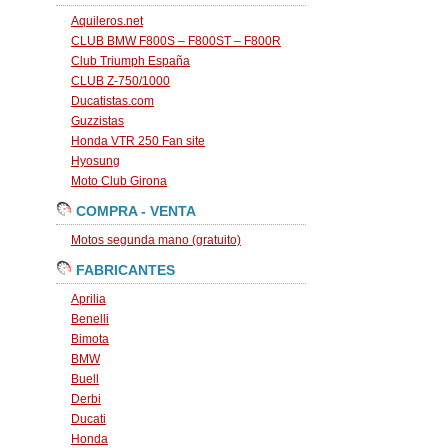
Aquileros.net
CLUB BMW F800S – F800ST – F800R
Club Triumph España
CLUB Z-750/1000
Ducatistas.com
Guzzistas
Honda VTR 250 Fan site
Hyosung
Moto Club Girona
COMPRA - VENTA
Motos segunda mano (gratuito)
FABRICANTES
Aprilia
Benelli
Bimota
BMW
Buell
Derbi
Ducati
Honda