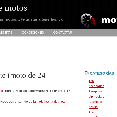
e motos
tas motos… te gustaria tenerlas… o
MISETAS
CONDICIONES
CONTACTAR
tte (moto de 24
CATEGORÍAS
125
Accesorios
Akrapovic
OS
·
COMENTARIOS DESACTIVADOS
EN EL SONIDO DE LA
alpinestars
 vídeo con el sonido de
la moto hecha de moto-
Anuncios
Aprilia
Arai