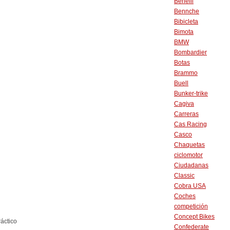
Benelli
Bennche
Bibicleta
Bimota
BMW
Bombardier
Botas
Brammo
Buell
Bunker-trike
Cagiva
Carreras
Cas Racing
Casco
Chaquetas
ciclomotor
Ciudadanas
Classic
Cobra USA
Coches
competición
Concept Bikes
ráctico
Confederate