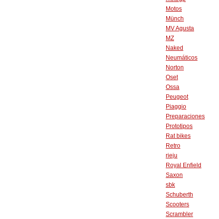
Motos
Münch
MV Agusta
MZ
Naked
Neumáticos
Norton
Oset
Ossa
Peugeot
Piaggio
Preparaciones
Prototipos
Rat bikes
Retro
rieju
Royal Enfield
Saxon
sbk
Schuberth
Scooters
Scrambler