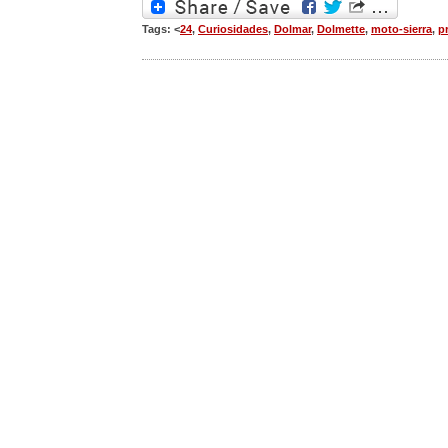
Tags: <
24
,
Curiosidades
,
Dolmar
,
Dolmette
,
moto-sierra
,
p