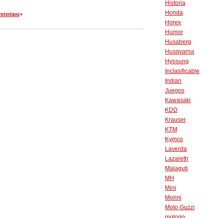
Historia
Honda
rototipo
>
Horex
Humor
Husaberg
Husqvarna
Hyosung
Inclasificable
Indian
Juegos
Kawasaki
KDD
Krauser
KTM
Kymco
Laverda
Lazareth
Malaguti
MH
Mini
Morini
Moto Guzzi
motogp