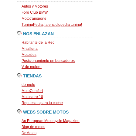
Autos y Motores
Foro Club BMW
Mototransporte
TuningPedia, la enciclopedia tuning!
NOS ENLAZAN
Habitante de la Red
Mitjalluna
Motosles
Posicionamiento en buscadores
V de motero
TIENDAS
de-moto
MotoComfort
Motostore 10
Repuestos para tu coche
WEBS SOBRE MOTOS
An European Motorcycle Magazine
Blog de motos
DeMotos