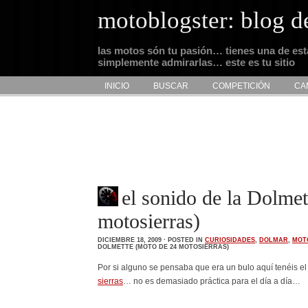
motoblogster: blog d
las motos són tu pasión… tienes una de es
simplemente admirarlas… este es tu sitio
INICIO
BUSCAR
COMPETICIÓN
CA
el sonido de la Dolme
motosierras)
DICIEMBRE 18, 2009 · POSTED IN
CURIOSIDADES
,
DOLMAR
,
MOT
DOLMETTE (MOTO DE 24 MOTOSIERRAS)
Por si alguno se pensaba que era un bulo aquí tenéis el
sierras
… no es demasiado práctica para el día a día…