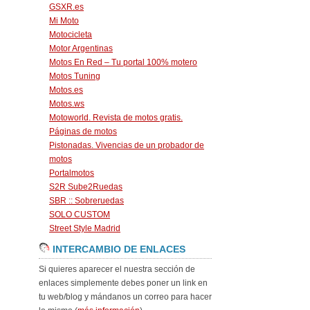
GSXR.es
Mi Moto
Motocicleta
Motor Argentinas
Motos En Red – Tu portal 100% motero
Motos Tuning
Motos.es
Motos.ws
Motoworld. Revista de motos gratis.
Páginas de motos
Pistonadas. Vivencias de un probador de
motos
Portalmotos
S2R Sube2Ruedas
SBR :: Sobreruedas
SOLO CUSTOM
Street Style Madrid
INTERCAMBIO DE ENLACES
Si quieres aparecer el nuestra sección de
enlaces simplemente debes poner un link en
tu web/blog y mándanos un correo para hacer