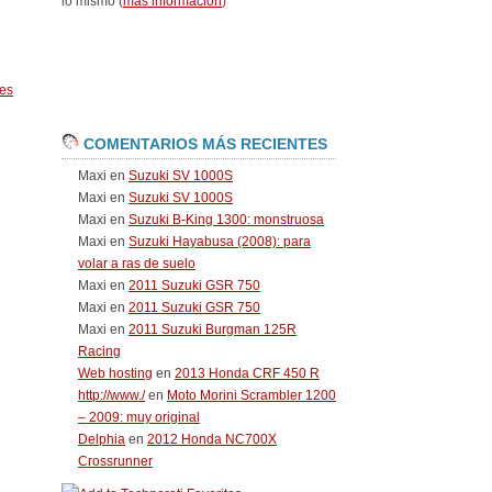
lo mismo (
más información
)
es
COMENTARIOS MÁS RECIENTES
Maxi
en
Suzuki SV 1000S
Maxi
en
Suzuki SV 1000S
Maxi
en
Suzuki B-King 1300: monstruosa
Maxi
en
Suzuki Hayabusa (2008): para
volar a ras de suelo
Maxi
en
2011 Suzuki GSR 750
Maxi
en
2011 Suzuki GSR 750
Maxi
en
2011 Suzuki Burgman 125R
Racing
Web hosting
en
2013 Honda CRF 450 R
http://www./
en
Moto Morini Scrambler 1200
– 2009: muy original
Delphia
en
2012 Honda NC700X
Crossrunner