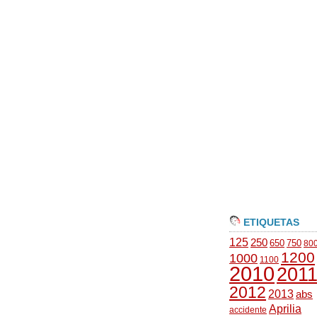
ETIQUETAS
125
250
650
750
80
1200
1000
1100
2010
201
2012
2013
abs
Aprilia
accidente