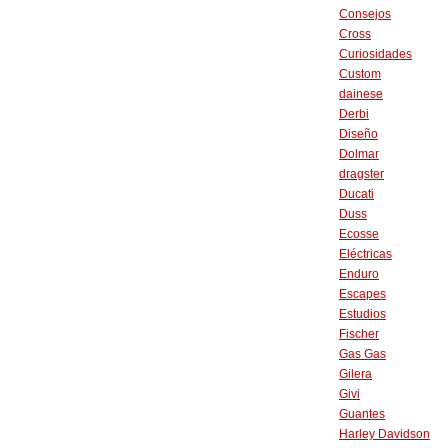
Consejos
Cross
Curiosidades
Custom
dainese
Derbi
Diseño
Dolmar
dragster
Ducati
Duss
Ecosse
Eléctricas
Enduro
Escapes
Estudios
Fischer
Gas Gas
Gilera
Givi
Guantes
Harley Davidson