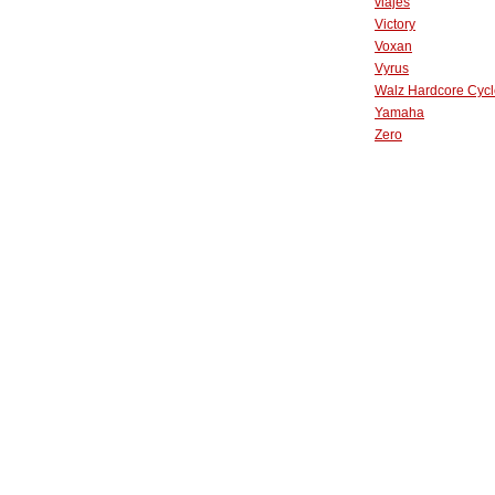
viajes
Victory
Voxan
Vyrus
Walz Hardcore Cycl
Yamaha
Zero