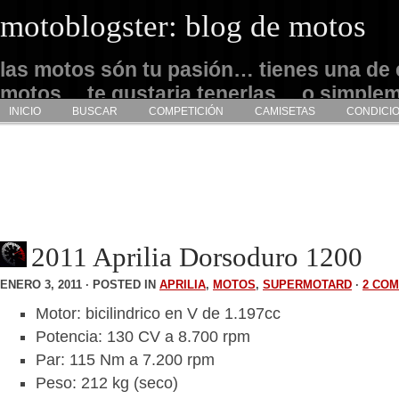
motoblogster: blog de motos
las motos són tu pasión… tienes una de 
motos… te gustaria tenerlas… o simple
INICIO
BUSCAR
COMPETICIÓN
CAMISETAS
CONDICI
admirarlas… este es tu sitio
2011 Aprilia Dorsoduro 1200
ENERO 3, 2011 · POSTED IN
APRILIA
,
MOTOS
,
SUPERMOTARD
·
2 CO
Motor: bicilindrico en V de 1.197cc
Potencia: 130 CV a 8.700 rpm
Par: 115 Nm a 7.200 rpm
Peso: 212 kg (seco)