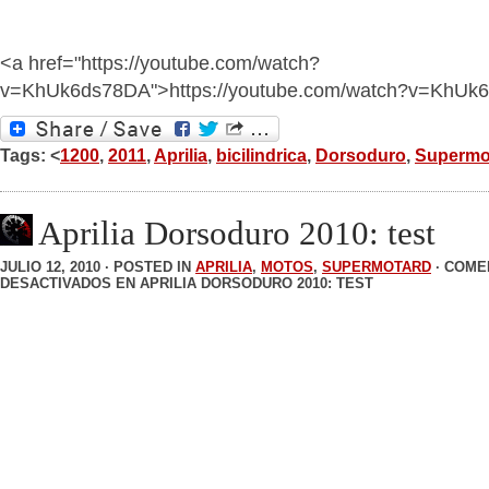
<a href="https://youtube.com/watch?
v=KhUk6ds78DA">https://youtube.com/watch?v=KhUk
Tags: <
1200
,
2011
,
Aprilia
,
bicilindrica
,
Dorsoduro
,
Supermo
Aprilia Dorsoduro 2010: test
JULIO 12, 2010 · POSTED IN
APRILIA
,
MOTOS
,
SUPERMOTARD
·
COME
DESACTIVADOS
EN APRILIA DORSODURO 2010: TEST