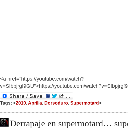
<a href="https://youtube.com/watch?
v=SIbpjrgf9GU">https://youtube.com/watch?v=SIbpjrg
Tags: <
2010
,
Aprilia
,
Dorsoduro
,
Supermotard
>
Derrapaje en supermotard… sup