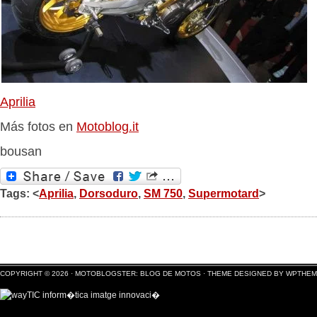
Aprilia
Más fotos en
Motoblog.it
bousan
Tags: <
Aprilia
,
Dorsoduro
,
SM 750
,
Supermotard
>
COPYRIGHT © 2026 ·
MOTOBLOGSTER: BLOG DE MOTOS
·
THEME DESIGNED BY WPTHE