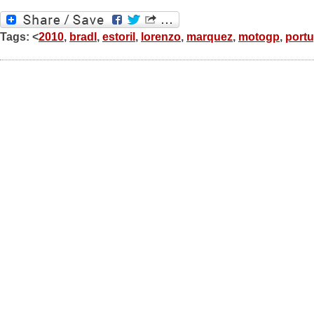
Tags: <
2010
,
bradl
,
estoril
,
lorenzo
,
marquez
,
motogp
,
portu