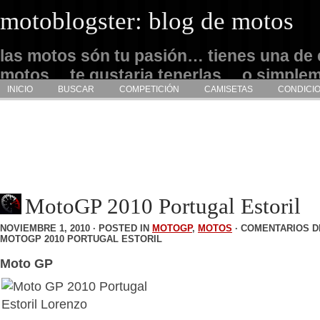
motoblogster: blog de motos
las motos són tu pasión… tienes una de 
motos… te gustaria tenerlas… o simple
INICIO
BUSCAR
COMPETICIÓN
CAMISETAS
CONDICI
admirarlas… este es tu sitio
MotoGP 2010 Portugal Estoril
NOVIEMBRE 1, 2010 · POSTED IN
MOTOGP
,
MOTOS
·
COMENTARIOS D
MOTOGP 2010 PORTUGAL ESTORIL
Moto GP