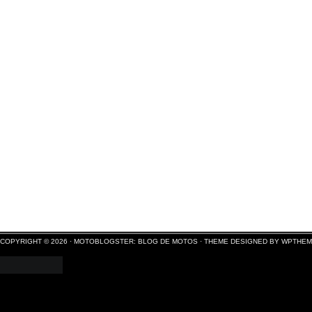
COPYRIGHT © 2026 ·
MOTOBLOGSTER: BLOG DE MOTOS
·
THEME DESIGNED BY WPTHE