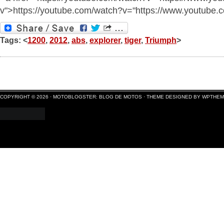
v">https://youtube.com/watch?v="https://www.youtube
Tags: <
1200
,
2012
,
abs
,
explorer
,
tiger
,
Triumph
>
COPYRIGHT © 2026 ·
MOTOBLOGSTER: BLOG DE MOTOS
·
THEME DESIGNED BY WPTHE