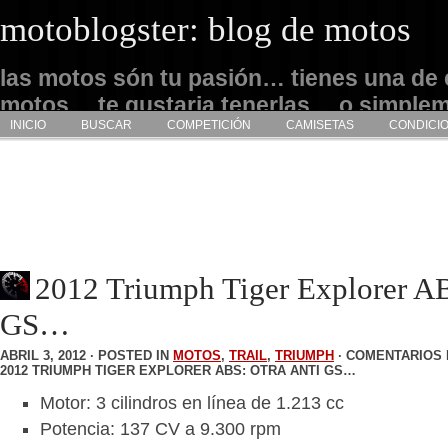
motoblogster: blog de motos
las motos són tu pasión… tienes una de 
motos… te gustaria tenerlas… o simple
INICIO
BUSCAR
COMPETICIÓN
CAMISETAS
CONDICI
admirarlas… este es tu sitio
2012 Triumph Tiger Explorer AB
GS…
ABRIL 3, 2012 · POSTED IN
MOTOS
,
TRAIL
,
TRIUMPH
·
COMENTARIOS 
2012 TRIUMPH TIGER EXPLORER ABS: OTRA ANTI GS…
Motor: 3 cilindros en línea de 1.213 cc
Potencia: 137 CV a 9.300 rpm