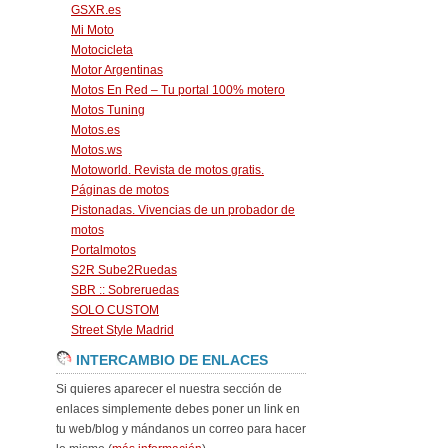
GSXR.es
Mi Moto
Motocicleta
Motor Argentinas
Motos En Red – Tu portal 100% motero
Motos Tuning
Motos.es
Motos.ws
Motoworld. Revista de motos gratis.
Páginas de motos
Pistonadas. Vivencias de un probador de
motos
Portalmotos
S2R Sube2Ruedas
SBR :: Sobreruedas
SOLO CUSTOM
Street Style Madrid
INTERCAMBIO DE ENLACES
Si quieres aparecer el nuestra sección de
enlaces simplemente debes poner un link en
tu web/blog y mándanos un correo para hacer