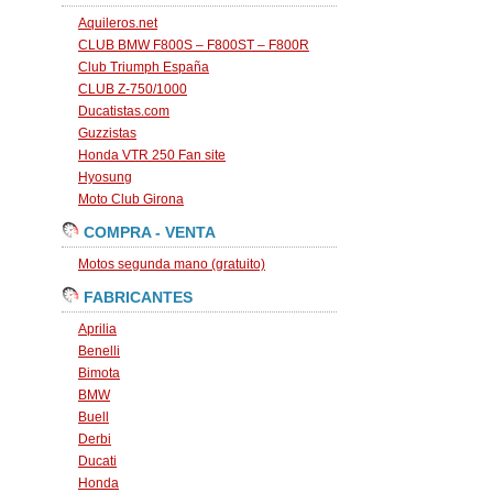
Aquileros.net
CLUB BMW F800S – F800ST – F800R
Club Triumph España
CLUB Z-750/1000
Ducatistas.com
Guzzistas
Honda VTR 250 Fan site
Hyosung
Moto Club Girona
COMPRA - VENTA
Motos segunda mano (gratuito)
FABRICANTES
Aprilia
Benelli
Bimota
BMW
Buell
Derbi
Ducati
Honda