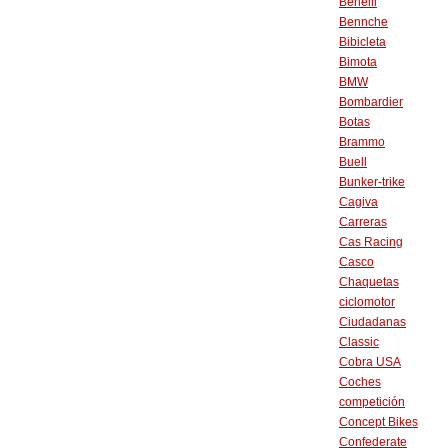
Benelli
Bennche
Bibicleta
Bimota
BMW
Bombardier
Botas
Brammo
Buell
Bunker-trike
Cagiva
Carreras
Cas Racing
Casco
Chaquetas
ciclomotor
Ciudadanas
Classic
Cobra USA
Coches
competición
Concept Bikes
Confederate