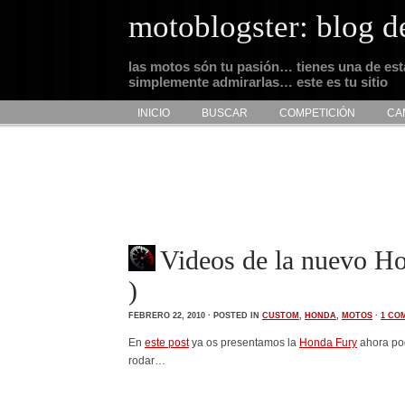
motoblogster: blog d
las motos són tu pasión… tienes una de es
simplemente admirarlas… este es tu sitio
INICIO
BUSCAR
COMPETICIÓN
CA
Videos de la nuevo 
)
FEBRERO 22, 2010 · POSTED IN
CUSTOM
,
HONDA
,
MOTOS
·
1 CO
En
este post
ya os presentamos la
Honda Fury
ahora pod
rodar…