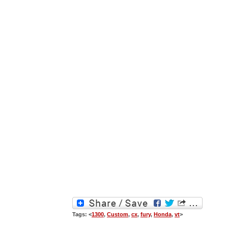
Tags: <
1300
,
Custom
,
cx
,
fury
,
Honda
,
vt
>