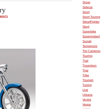
Shoei
Sidecar
ry
Sport
MMENTS
Sport Touring
StreetFighter
Stunt
Superbike
Supermotard
Suzuki
Termignoni
Tim Cameron
Touring
Trail
Travertson
Trial
Trike
Triumph
Tuning
Ural
Urbana
Vectrix
Vespa