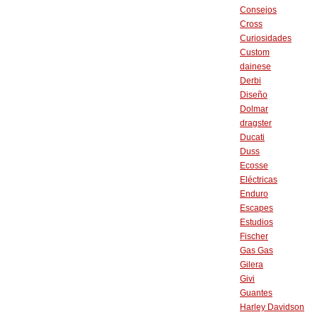
Consejos
Cross
Curiosidades
Custom
dainese
Derbi
Diseño
Dolmar
dragster
Ducati
Duss
Ecosse
Eléctricas
Enduro
Escapes
Estudios
Fischer
Gas Gas
Gilera
Givi
Guantes
Harley Davidson