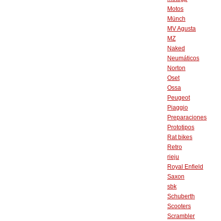
Motos
Münch
MV Agusta
MZ
Naked
Neumáticos
Norton
Oset
Ossa
Peugeot
Piaggio
Preparaciones
Prototipos
Rat bikes
Retro
rieju
Royal Enfield
Saxon
sbk
Schuberth
Scooters
Scrambler