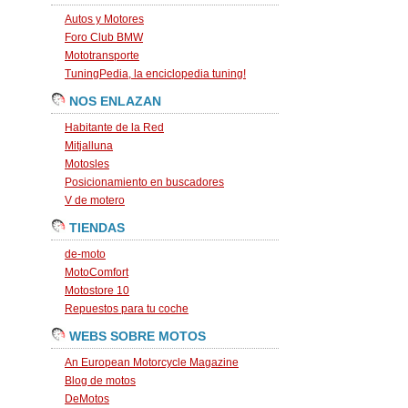
Autos y Motores
Foro Club BMW
Mototransporte
TuningPedia, la enciclopedia tuning!
NOS ENLAZAN
Habitante de la Red
Mitjalluna
Motosles
Posicionamiento en buscadores
V de motero
TIENDAS
de-moto
MotoComfort
Motostore 10
Repuestos para tu coche
WEBS SOBRE MOTOS
An European Motorcycle Magazine
Blog de motos
DeMotos