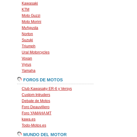
Kawasaki
KTM
Moto Guzzi
Moto Morini
MvAgusta
Norton
Suzuki
Triumph
Ural Motorcycles
Voxan
Vyrus
Yamaha
FOROS DE MOTOS
Club Kawasaky ER-6 y Versys
Custom Intruders
Debate de Motos
Foro Deauvillero
Foro YAMAHA MT
kawa.es
Todo-Motos.es
MUNDO DEL MOTOR