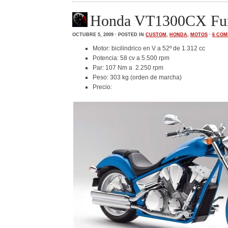
Honda VT1300CX Fu
OCTUBRE 5, 2009 · POSTED IN
CUSTOM
,
HONDA
,
MOTOS
·
6 CO
Motor: bicilindrico en V a 52º de 1.312 cc
Potencia: 58 cv a 5.500 rpm
Par: 107 Nm a 2.250 rpm
Peso: 303 kg (orden de marcha)
Precio: