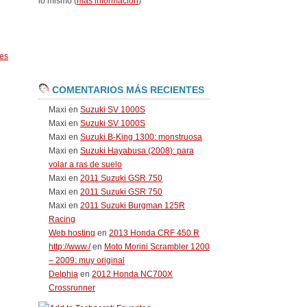
lo mismo (
más información
)
es
COMENTARIOS MÁS RECIENTES
Maxi
en
Suzuki SV 1000S
Maxi
en
Suzuki SV 1000S
Maxi
en
Suzuki B-King 1300: monstruosa
Maxi
en
Suzuki Hayabusa (2008): para
volar a ras de suelo
Maxi
en
2011 Suzuki GSR 750
Maxi
en
2011 Suzuki GSR 750
Maxi
en
2011 Suzuki Burgman 125R
Racing
Web hosting
en
2013 Honda CRF 450 R
http://www./
en
Moto Morini Scrambler 1200
– 2009: muy original
Delphia
en
2012 Honda NC700X
Crossrunner