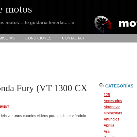
e motos
tas motos… te gustaria tenerlas… o
MISETAS
CONDICIONES
CONTACTAR
Honda Fury (VT 1300 CX
CATEGORÍAS
125
Accesorios
Akrapovic
MMENT
alpinestars
eis ver unos cuantos vídeos para disfrutar viéndola
Anuncios
Aprilia
Arai