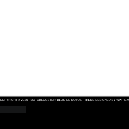
COPYRIGHT © 2026 ·
MOTOBLOGSTER: BLOG DE MOTOS
·
THEME DESIGNED BY WPTHE