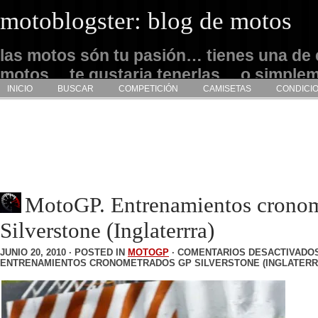
motoblogster: blog de motos
las motos són tu pasión… tienes una de 
motos… te gustaria tenerlas… o simple
INICIO
BUSCAR
COMPETICIÓN
CAMISETAS
CONDICI
admirarlas… este es tu sitio
MotoGP. Entrenamientos crono
Silverstone (Inglaterrra)
JUNIO 20, 2010 · POSTED IN
MOTOGP
·
COMENTARIOS DESACTIVADO
ENTRENAMIENTOS CRONOMETRADOS GP SILVERSTONE (INGLATERR