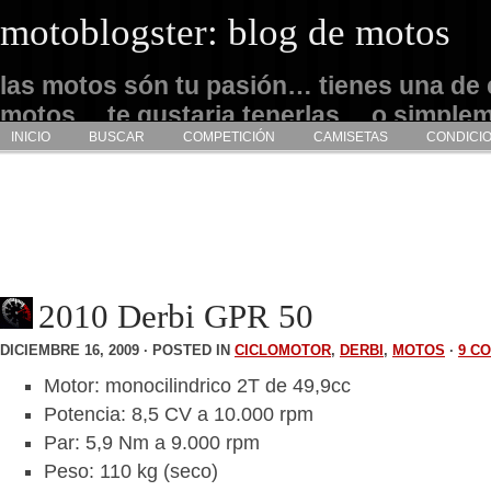
motoblogster: blog de motos
las motos són tu pasión… tienes una de 
motos… te gustaria tenerlas… o simple
INICIO
BUSCAR
COMPETICIÓN
CAMISETAS
CONDICI
admirarlas… este es tu sitio
2010 Derbi GPR 50
DICIEMBRE 16, 2009 · POSTED IN
CICLOMOTOR
,
DERBI
,
MOTOS
·
9 C
Motor: monocilindrico 2T de 49,9cc
Potencia: 8,5 CV a 10.000 rpm
Par: 5,9 Nm a 9.000 rpm
Peso: 110 kg (seco)