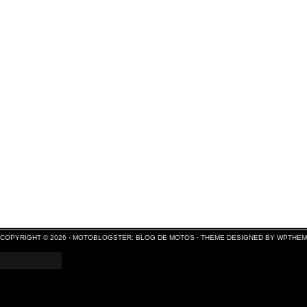
COPYRIGHT © 2026 ·
MOTOBLOGSTER: BLOG DE MOTOS
·
THEME DESIGNED BY WPTHE