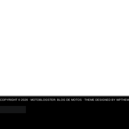
COPYRIGHT © 2026 ·
MOTOBLOGSTER: BLOG DE MOTOS
·
THEME DESIGNED BY WPTHE