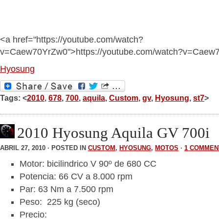
<a href="https://youtube.com/watch?
v=Caew70YrZw0">https://youtube.com/watch?v=Caew
Hyosung
Tags: <
2010
,
678
,
700
,
aquila
,
Custom
,
gv
,
Hyosung
,
st7
>
2010 Hyosung Aquila GV 700i
ABRIL 27, 2010 · POSTED IN
CUSTOM
,
HYOSUNG
,
MOTOS
·
1 COMMEN
Motor: bicilindrico V 90º de 680 CC
Potencia: 66 CV a 8.000 rpm
Par: 63 Nm a 7.500 rpm
Peso: 225 kg (seco)
Precio: