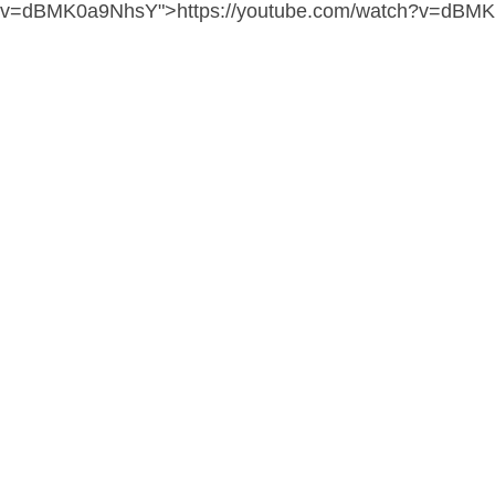
v=dBMK0a9NhsY">https://youtube.com/watch?v=dBM