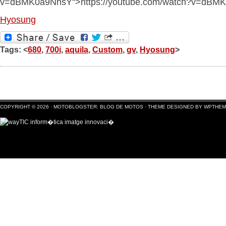
v=dBMK0a9NhsY">https://youtube.com/watch?v=dBM
Hyosung
Tags: <
680
,
700i
,
aquila
,
Custom
,
gv
,
Hyosung
>
COPYRIGHT © 2026 ·
MOTOBLOGSTER: BLOG DE MOTOS
·
THEME DESIGNED BY WPTHE