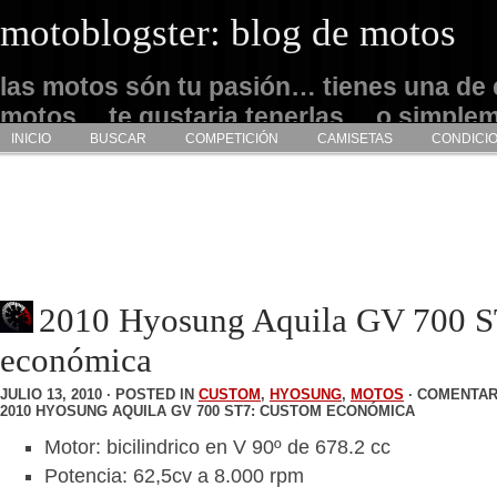
motoblogster: blog de motos
las motos són tu pasión… tienes una de 
motos… te gustaria tenerlas… o simple
INICIO
BUSCAR
COMPETICIÓN
CAMISETAS
CONDICI
admirarlas… este es tu sitio
2010 Hyosung Aquila GV 700 S
económica
JULIO 13, 2010 · POSTED IN
CUSTOM
,
HYOSUNG
,
MOTOS
·
COMENTAR
2010 HYOSUNG AQUILA GV 700 ST7: CUSTOM ECONÓMICA
Motor: bicilindrico en V 90º de 678.2 cc
Potencia: 62,5cv a 8.000 rpm