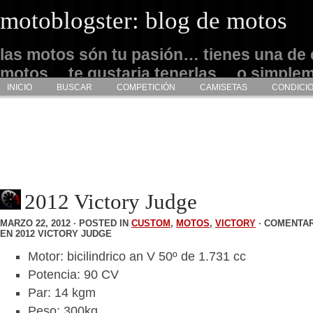
motoblogster: blog de motos
las motos són tu pasión… tienes una de 
motos… te gustaria tenerlas… o simple
INICIO
BUSCAR
COMPETICIÓN
CAMISETAS
CONDICI
admirarlas… este es tu sitio
2012 Victory Judge
MARZO 22, 2012 · POSTED IN
CUSTOM
,
MOTOS
,
VICTORY
·
COMENTAR
EN 2012 VICTORY JUDGE
Motor: bicilindrico an V 50º de 1.731 cc
Potencia: 90 CV
Par: 14 kgm
Peso: 300kg