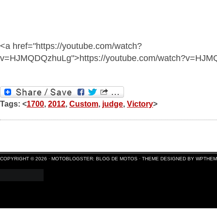
<a href="https://youtube.com/watch?
v=HJMQDQzhuLg">https://youtube.com/watch?v=HJ
Tags: <
1700
,
2012
,
Custom
,
judge
,
Victory
>
COPYRIGHT © 2026 ·
MOTOBLOGSTER: BLOG DE MOTOS
·
THEME DESIGNED BY WPTHE