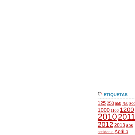
ETIQUETAS
125
250
650
750
80
1200
1000
1100
2010
201
2012
2013
abs
Aprilia
accidente