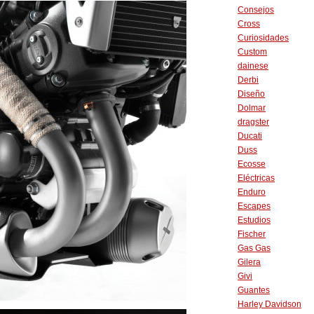
Consejos
Cross
Curiosidades
Custom
dainese
Derbi
Diseño
Dolmar
dragster
Ducati
Duss
Ecosse
Eléctricas
Enduro
Escapes
Estudios
Fischer
Gas Gas
Gilera
Givi
Guantes
Harley Davidson