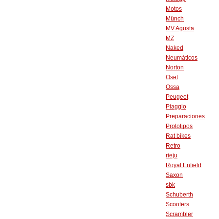
Motos
Münch
MV Agusta
MZ
Naked
Neumáticos
Norton
Oset
Ossa
Peugeot
Piaggio
Preparaciones
Prototipos
Rat bikes
Retro
rieju
Royal Enfield
Saxon
sbk
Schuberth
Scooters
Scrambler