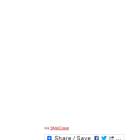
via
StyleCrave