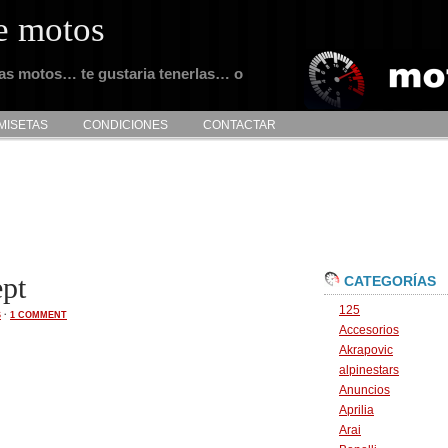
e motos
tas motos… te gustaria tenerlas… o
MISETAS
CONDICIONES
CONTACTAR
pt
CATEGORÍAS
125
S
·
1 COMMENT
Accesorios
Akrapovic
alpinestars
Anuncios
Aprilia
Arai