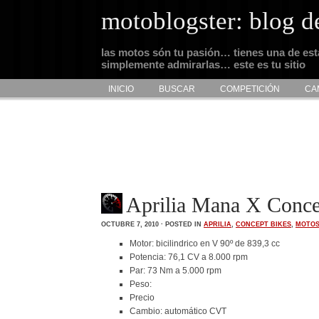
motoblogster: blog d
las motos són tu pasión… tienes una de es
simplemente admirarlas… este es tu sitio
INICIO
BUSCAR
COMPETICIÓN
CA
Aprilia Mana X Conce
OCTUBRE 7, 2010 · POSTED IN
APRILIA
,
CONCEPT BIKES
,
MOTO
Motor: bicilindrico en V 90º de 839,3 cc
Potencia: 76,1 CV a 8.000 rpm
Par: 73 Nm a 5.000 rpm
Peso:
Precio
Cambio: automático CVT