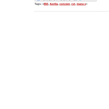
Tags: <
850
,
Aprilia
,
concept
,
cvt
,
mana x
>