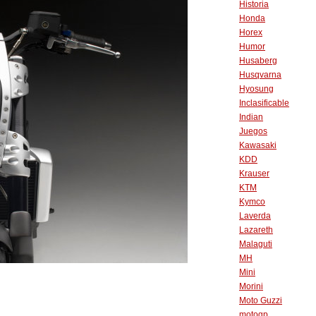
Historia
Honda
Horex
Humor
Husaberg
Husqvarna
Hyosung
Inclasificable
Indian
Juegos
Kawasaki
KDD
Krauser
KTM
Kymco
Laverda
Lazareth
Malaguti
MH
Mini
Morini
Moto Guzzi
motogp