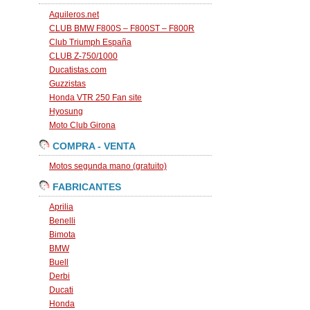
Aquileros.net
CLUB BMW F800S – F800ST – F800R
Club Triumph España
CLUB Z-750/1000
Ducatistas.com
Guzzistas
Honda VTR 250 Fan site
Hyosung
Moto Club Girona
COMPRA - VENTA
Motos segunda mano (gratuito)
FABRICANTES
Aprilia
Benelli
Bimota
BMW
Buell
Derbi
Ducati
Honda