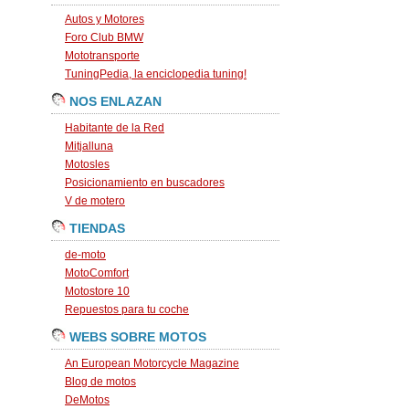
Autos y Motores
Foro Club BMW
Mototransporte
TuningPedia, la enciclopedia tuning!
NOS ENLAZAN
Habitante de la Red
Mitjalluna
Motosles
Posicionamiento en buscadores
V de motero
TIENDAS
de-moto
MotoComfort
Motostore 10
Repuestos para tu coche
WEBS SOBRE MOTOS
An European Motorcycle Magazine
Blog de motos
DeMotos