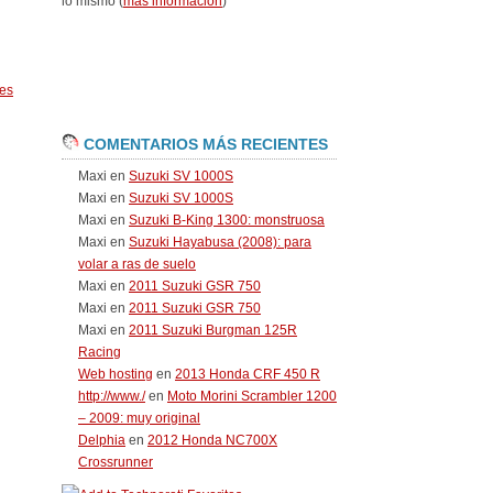
lo mismo (
más información
)
es
COMENTARIOS MÁS RECIENTES
Maxi
en
Suzuki SV 1000S
Maxi
en
Suzuki SV 1000S
Maxi
en
Suzuki B-King 1300: monstruosa
Maxi
en
Suzuki Hayabusa (2008): para
volar a ras de suelo
Maxi
en
2011 Suzuki GSR 750
Maxi
en
2011 Suzuki GSR 750
Maxi
en
2011 Suzuki Burgman 125R
Racing
Web hosting
en
2013 Honda CRF 450 R
http://www./
en
Moto Morini Scrambler 1200
– 2009: muy original
Delphia
en
2012 Honda NC700X
Crossrunner