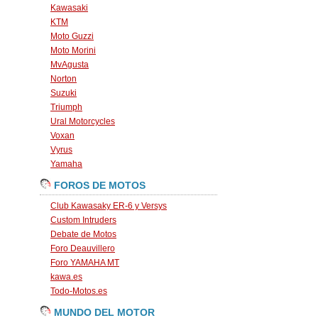
Kawasaki
KTM
Moto Guzzi
Moto Morini
MvAgusta
Norton
Suzuki
Triumph
Ural Motorcycles
Voxan
Vyrus
Yamaha
FOROS DE MOTOS
Club Kawasaky ER-6 y Versys
Custom Intruders
Debate de Motos
Foro Deauvillero
Foro YAMAHA MT
kawa.es
Todo-Motos.es
MUNDO DEL MOTOR