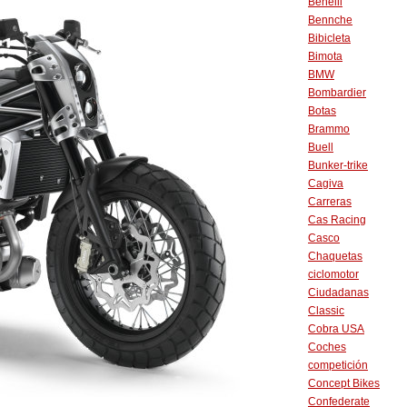
Benelli
Bennche
Bibicleta
Bimota
BMW
Bombardier
Botas
Brammo
Buell
Bunker-trike
Cagiva
Carreras
Cas Racing
Casco
Chaquetas
ciclomotor
Ciudadanas
Classic
Cobra USA
Coches
competición
Concept Bikes
Confederate