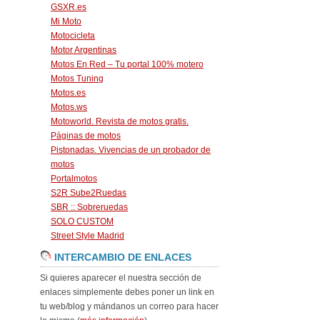
GSXR.es
Mi Moto
Motocicleta
Motor Argentinas
Motos En Red – Tu portal 100% motero
Motos Tuning
Motos.es
Motos.ws
Motoworld. Revista de motos gratis.
Páginas de motos
Pistonadas. Vivencias de un probador de
motos
Portalmotos
S2R Sube2Ruedas
SBR :: Sobreruedas
SOLO CUSTOM
Street Style Madrid
INTERCAMBIO DE ENLACES
Si quieres aparecer el nuestra sección de
enlaces simplemente debes poner un link en
tu web/blog y mándanos un correo para hacer