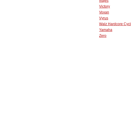
viajes
Victory
Voxan
Vyrus
Walz Hardcore Cycl
Yamaha
Zero