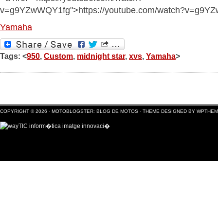
v=g9YZwWQY1fg">https://youtube.com/watch?v=g9Y
Yamaha
Tags: <
950
,
Custom
,
midnight star
,
xvs
,
Yamaha
>
COPYRIGHT © 2026 ·
MOTOBLOGSTER: BLOG DE MOTOS
·
THEME DESIGNED BY WPTHE