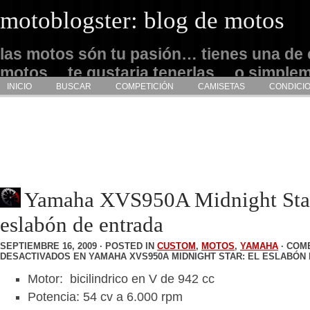
motoblogster: blog de motos
las motos són tu pasión… tienes una de 
motos… te gustaria tenerlas… o simple
INICIO
BUSCAR
COMPETICIÓN
CAMISETAS
CONDICI
admirarlas… este es tu sitio
Yamaha XVS950A Midnight Star
eslabón de entrada
SEPTIEMBRE 16, 2009 · POSTED IN
CUSTOM
,
MOTOS
,
YAMAHA
·
COM
DESACTIVADOS
EN YAMAHA XVS950A MIDNIGHT STAR: EL ESLABÓN
Motor: bicilindrico en V de 942 cc
Potencia: 54 cv a 6.000 rpm