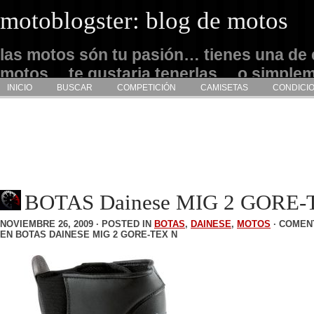
motoblogster: blog de motos
las motos són tu pasión… tienes una de 
motos… te gustaria tenerlas… o simple
INICIO
BUSCAR
COMPETICIÓN
CAMISETAS
CONDICI
admirarlas… este es tu sitio
BOTAS Dainese MIG 2 GORE-
NOVIEMBRE 26, 2009 · POSTED IN
BOTAS
,
DAINESE
,
MOTOS
·
COMEN
EN BOTAS DAINESE MIG 2 GORE-TEX N