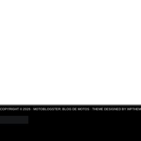
COPYRIGHT © 2026 ·
MOTOBLOGSTER: BLOG DE MOTOS
·
THEME DESIGNED BY WPTHE