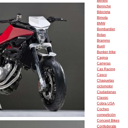
Benelli
Bennche
Bibicleta
Bimota
BMW
Bombardier
Botas
Brammo
Buell
Bunker-trike
Cagiva
Carreras
Cas Racing
Casco
Chaquetas
ciclomotor
Ciudadanas
Classic
Cobra USA
Coches
competición
Concept Bikes
Confederate