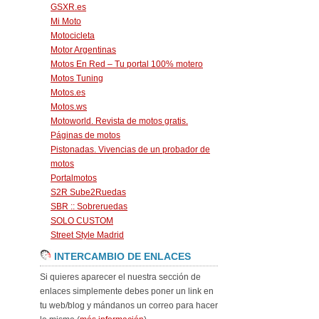
GSXR.es
Mi Moto
Motocicleta
Motor Argentinas
Motos En Red – Tu portal 100% motero
Motos Tuning
Motos.es
Motos.ws
Motoworld. Revista de motos gratis.
Páginas de motos
Pistonadas. Vivencias de un probador de
motos
Portalmotos
S2R Sube2Ruedas
SBR :: Sobreruedas
SOLO CUSTOM
Street Style Madrid
INTERCAMBIO DE ENLACES
Si quieres aparecer el nuestra sección de
enlaces simplemente debes poner un link en
tu web/blog y mándanos un correo para hacer