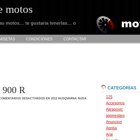
e motos
tas motos… te gustaria tenerlas… o
MISETAS
CONDICIONES
CONTACTAR
 900 R
CATEGORÍAS
125
COMENTARIOS DESACTIVADOS
EN 2012 HUSQVARNA NUDA
Accesorios
Akrapovic
alpinestars
Anuncios
Aprilia
Arai