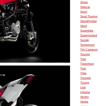
Shoei
Sidecar
Sport
Sport Touring
StreetFighter
Stunt
Superbike
Supermotard
Suzuki
Termignoni
Tim Cameron
Touring
Trail
Travertson
Trial
Trike
Triumph
Tuning
Ural
Urbana
Vectrix
Vespa