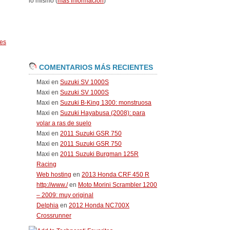
lo mismo (
más información
)
es
COMENTARIOS MÁS RECIENTES
Maxi
en
Suzuki SV 1000S
Maxi
en
Suzuki SV 1000S
Maxi
en
Suzuki B-King 1300: monstruosa
Maxi
en
Suzuki Hayabusa (2008): para
volar a ras de suelo
Maxi
en
2011 Suzuki GSR 750
Maxi
en
2011 Suzuki GSR 750
Maxi
en
2011 Suzuki Burgman 125R
Racing
Web hosting
en
2013 Honda CRF 450 R
http://www./
en
Moto Morini Scrambler 1200
– 2009: muy original
Delphia
en
2012 Honda NC700X
Crossrunner