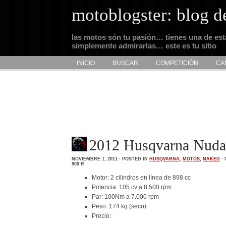
motoblogster: blog d
las motos són tu pasión… tienes una de es
simplemente admirarlas… este es tu sitio
INICIO
BUSCAR
COMPETICIÓN
CA
2012 Husqvarna Nuda
NOVIEMBRE 1, 2011 · POSTED IN
HUSQVARNA
,
MOTOS
,
NAKED
·
900 R
Motor: 2 cilindros en línea de 898 cc
Potencia: 105 cv a 8.500 rpm
Par: 100Nm a 7.000 rpm
Peso: 174 kg (seco)
Precio: