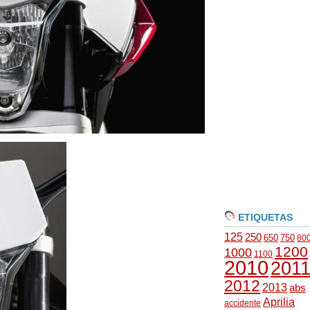
ETIQUETAS
125
250
650
750
80
1200
1000
1100
2010
201
2012
2013
abs
Aprilia
accidente