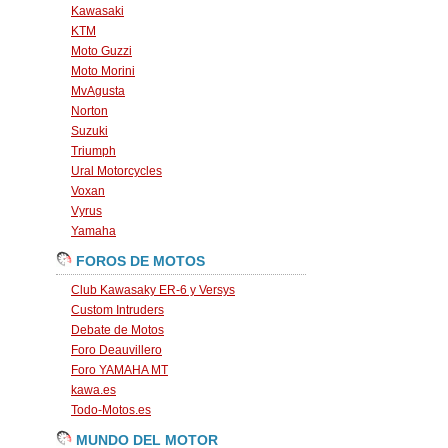
Kawasaki
KTM
Moto Guzzi
Moto Morini
MvAgusta
Norton
Suzuki
Triumph
Ural Motorcycles
Voxan
Vyrus
Yamaha
FOROS DE MOTOS
Club Kawasaky ER-6 y Versys
Custom Intruders
Debate de Motos
Foro Deauvillero
Foro YAMAHA MT
kawa.es
Todo-Motos.es
MUNDO DEL MOTOR