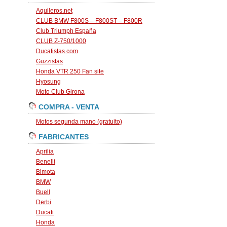
Aquileros.net
CLUB BMW F800S – F800ST – F800R
Club Triumph España
CLUB Z-750/1000
Ducatistas.com
Guzzistas
Honda VTR 250 Fan site
Hyosung
Moto Club Girona
COMPRA - VENTA
Motos segunda mano (gratuito)
FABRICANTES
Aprilia
Benelli
Bimota
BMW
Buell
Derbi
Ducati
Honda