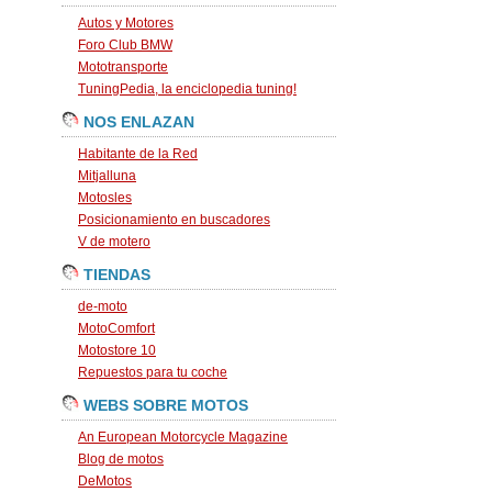
Autos y Motores
Foro Club BMW
Mototransporte
TuningPedia, la enciclopedia tuning!
NOS ENLAZAN
Habitante de la Red
Mitjalluna
Motosles
Posicionamiento en buscadores
V de motero
TIENDAS
de-moto
MotoComfort
Motostore 10
Repuestos para tu coche
WEBS SOBRE MOTOS
An European Motorcycle Magazine
Blog de motos
DeMotos