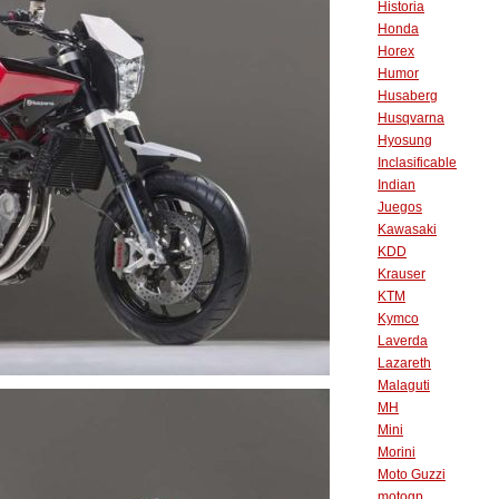
Historia
Honda
Horex
Humor
Husaberg
Husqvarna
Hyosung
Inclasificable
Indian
Juegos
Kawasaki
KDD
Krauser
KTM
Kymco
Laverda
Lazareth
Malaguti
MH
Mini
Morini
Moto Guzzi
motogp