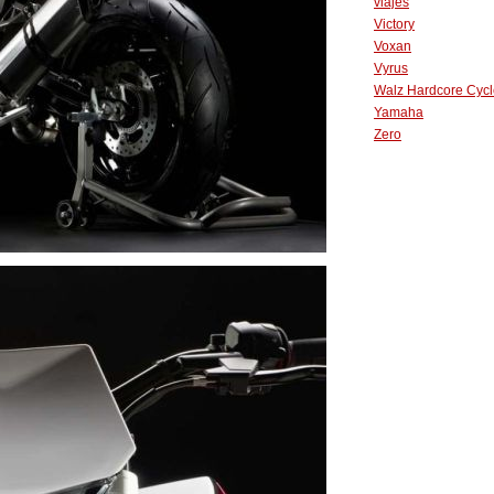
viajes
Victory
Voxan
Vyrus
Walz Hardcore Cycl
Yamaha
Zero