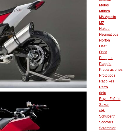
Motos
Münch
MV Agusta
MZ
Naked
Neumáticos
Norton
Oset
Ossa
Peugeot
Piaggio
Preparaciones
Prototipos
Rat bikes
Retro
rieju
Royal Enfield
Saxon
sbk
Schuberth
Scooters
Scrambler