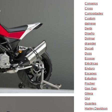
Consejos
Cross
Curiosidades
Custom
dainese
Derbi
Diseño
Dolmar
dragster
Ducati
Duss
Ecosse
Eléctricas
Enduro
Escapes
Estudios
Fischer
Gas Gas
Gilera
Givi
Guantes
Harley Davidson