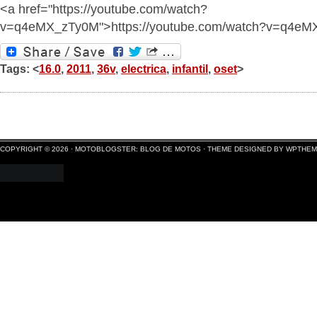
<a href="https://youtube.com/watch?
v=q4eMX_zTy0M">https://youtube.com/watch?v=q4e
Tags: <
16.0
,
2011
,
36v
,
electrica
,
infantil
,
oset
>
COPYRIGHT © 2026 ·
MOTOBLOGSTER: BLOG DE MOTOS
·
THEME DESIGNED BY WPTHE