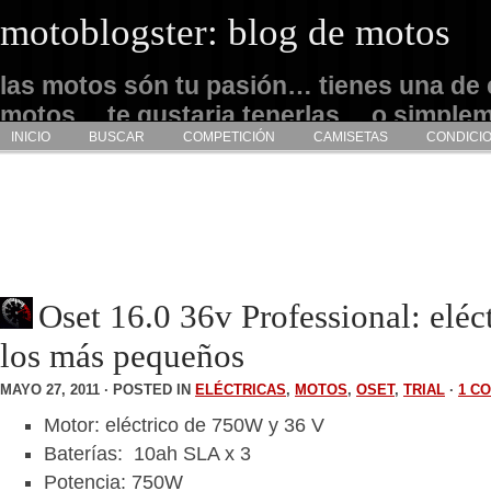
motoblogster: blog de motos
las motos són tu pasión… tienes una de 
motos… te gustaria tenerlas… o simple
INICIO
BUSCAR
COMPETICIÓN
CAMISETAS
CONDICI
admirarlas… este es tu sitio
Oset 16.0 36v Professional: eléct
los más pequeños
MAYO 27, 2011 · POSTED IN
ELÉCTRICAS
,
MOTOS
,
OSET
,
TRIAL
·
1 C
Motor: eléctrico de 750W y 36 V
Baterías: 10ah SLA x 3
Potencia: 750W