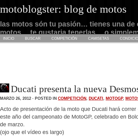
motoblogster: blog de motos
las motos són tu pasión… tienes una de 
motos… te gustaria tenerlas… o simple
INICIO
BUSCAR
COMPETICIÓN
CAMISETAS
CONDICI
admirarlas… este es tu sitio
Ducati presenta la nueva Desmo
MARZO 26, 2012 · POSTED IN
COMPETICIÓN
,
DUCATI
,
MOTOGP
,
MOTO
Acto de presentación de la moto que Ducati hará correr 
este año del campeonato de MotoGP, celebrado en Bolo
de marzo.
(ojo que el vídeo es largo)