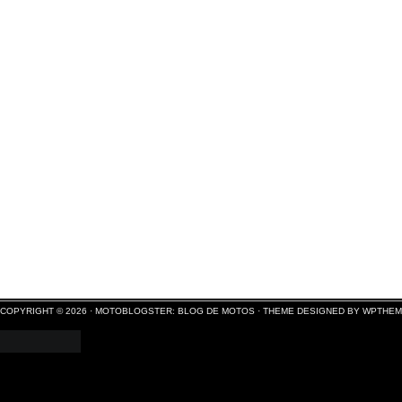
COPYRIGHT © 2026 ·
MOTOBLOGSTER: BLOG DE MOTOS
·
THEME DESIGNED BY WPTHE