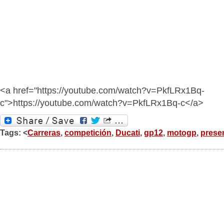
<a href="https://youtube.com/watch?v=PkfLRx1Bq-
c">https://youtube.com/watch?v=PkfLRx1Bq-c</a>
Tags: <
Carreras
,
competición
,
Ducati
,
gp12
,
motogp
,
prese