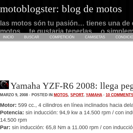
motoblogster: blog de motos
las motos són tu pasión… tienes una de 
motos… te gustaria tenerlas… o simple
INICIO
BUSCAR
COMPETICIÓN
CAMISETAS
CONDICI
admirarlas… este es tu sitio
Yamaha YZF-R6 2008: llega peg
MARZO 9, 2008 · POSTED IN
MOTOS
,
SPORT
,
YAMAHA
·
10 COMMENT
Motor:
599 cc., 4 cilindros en línea inclinados hacia del
Potencia:
sin inducción: 94,9 kw a 14.500 rpm / con ind
14.500 rpm
Par:
sin inducción: 65,8 Nm a 11.000 rpm / con inducci