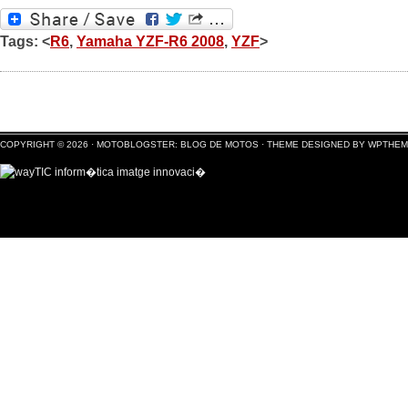
Tags: <
R6
,
Yamaha YZF-R6 2008
,
YZF
>
COPYRIGHT © 2026 ·
MOTOBLOGSTER: BLOG DE MOTOS
·
THEME DESIGNED BY WPTHE