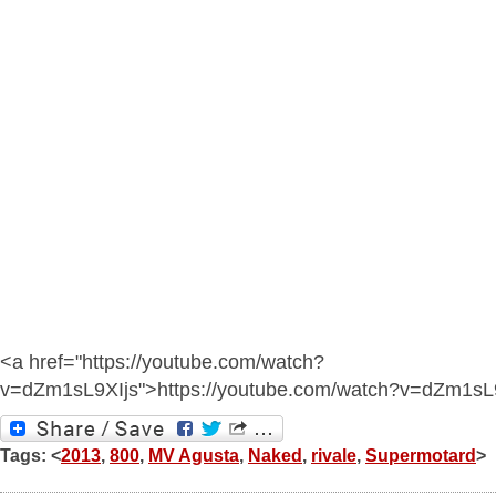
<a href="https://youtube.com/watch?
v=dZm1sL9XIjs">https://youtube.com/watch?v=dZm1sL
Tags: <
2013
,
800
,
MV Agusta
,
Naked
,
rivale
,
Supermotard
>