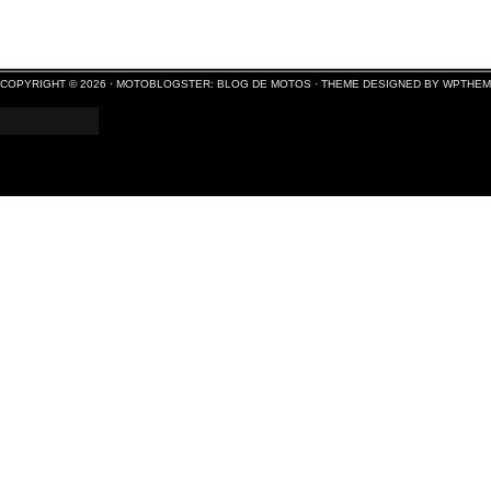
COPYRIGHT © 2026 ·
MOTOBLOGSTER: BLOG DE MOTOS
·
THEME DESIGNED BY WPTHE