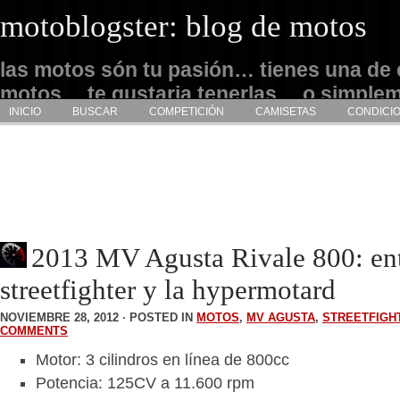
motoblogster: blog de motos
las motos són tu pasión… tienes una de 
motos… te gustaria tenerlas… o simple
INICIO
BUSCAR
COMPETICIÓN
CAMISETAS
CONDICI
admirarlas… este es tu sitio
2013 MV Agusta Rivale 800: ent
streetfighter y la hypermotard
NOVIEMBRE 28, 2012 · POSTED IN
MOTOS
,
MV AGUSTA
,
STREETFIGH
COMMENTS
Motor: 3 cilindros en línea de 800cc
Potencia: 125CV a 11.600 rpm