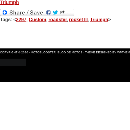
Triumph
Tags: <
2297
,
Custom
,
roadster
,
rocket III
,
Triumph
>
COPYRIGHT © 2026 ·
MOTOBLOGSTER: BLOG DE MOTOS
·
THEME DESIGNED BY WPTHE