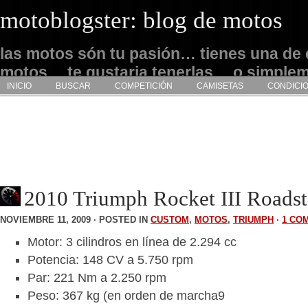
motoblogster: blog de motos
las motos són tu pasión… tienes una de 
motos… te gustaria tenerlas… o simple
INICIO
BUSCAR
COMPETICIÓN
CAMISETAS
CONDICI
admirarlas… este es tu sitio
2010 Triumph Rocket III Roadst
NOVIEMBRE 11, 2009 · POSTED IN
CUSTOM
,
MOTOS
,
TRIUMPH
·
1 CO
Motor: 3 cilindros en línea de 2.294 cc
Potencia: 148 CV a 5.750 rpm
Par: 221 Nm a 2.250 rpm
Peso: 367 kg (en orden de marcha9