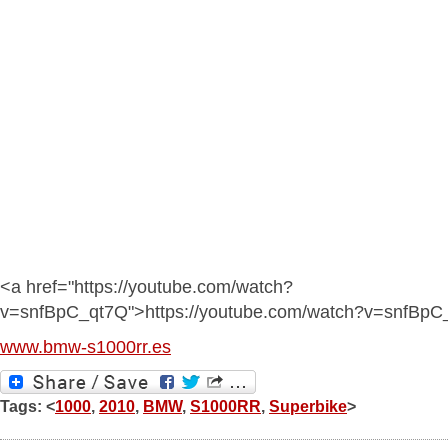
<a href="https://youtube.com/watch?
v=snfBpC_qt7Q">https://youtube.com/watch?v=snfBpC
www.bmw-s1000rr.es
Tags: <
1000
,
2010
,
BMW
,
S1000RR
,
Superbike
>