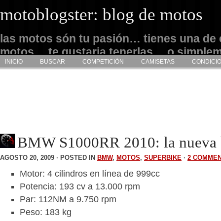
motoblogster: blog de motos
las motos són tu pasión… tienes una de 
motos… te gustaria tenerlas… o simple
INICIO
BUSCAR
COMPETICIÓN
CAMISETAS
CONDICI
admirarlas… este es tu sitio
BMW S1000RR 2010: la nueva b
AGOSTO 20, 2009 · POSTED IN
BMW
,
MOTOS
,
SUPERBIKE
·
2 COMME
Motor: 4 cilindros en línea de 999cc
Potencia: 193 cv a 13.000 rpm
Par: 112NM a 9.750 rpm
Peso: 183 kg