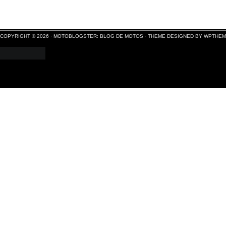
COPYRIGHT © 2026 ·
MOTOBLOGSTER: BLOG DE MOTOS
·
THEME DESIGNED BY WPTHE