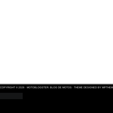
COPYRIGHT © 2026 ·
MOTOBLOGSTER: BLOG DE MOTOS
·
THEME DESIGNED BY WPTHE