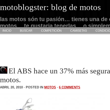
motoblogster: blog de motos
las motos són tu pasión… tienes una de 
motos… te gustaria tenerlas… o simple
INICIO
BUSCAR
COMPETICIÓN
CAMISETAS
CONDICI
admirarlas… este es tu sitio
El ABS hace un 37% más seguras
motos.
ABRIL 20, 2010 · POSTED IN
MOTOS
·
6 COMMENTS