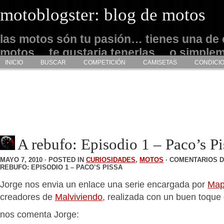
motoblogster: blog de motos
las motos són tu pasión… tienes una de 
motos… te gustaria tenerlas… o simple
INICIO
BUSCAR
COMPETICIÓN
CAMISETAS
CONDICI
admirarlas… este es tu sitio
A rebufo: Episodio 1 – Paco’s Pi
MAYO 7, 2010 · POSTED IN
CURIOSIDADES
,
MOTOS
·
COMENTARIOS 
REBUFO: EPISODIO 1 – PACO’S PISSA
Jorge nos envia un enlace una serie encargada por
Map
creadores de
Malviviendo
, realizada con un buen toqu
nos comenta Jorge: