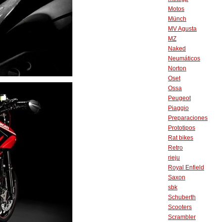
Motos
Münch
MV Agusta
MZ
Naked
Neumáticos
Norton
Oset
Ossa
Peugeot
Piaggio
Preparaciones
Prototipos
Rat bikes
Retro
rieju
Royal Enfield
Saxon
sbk
Schuberth
Scooters
Scrambler