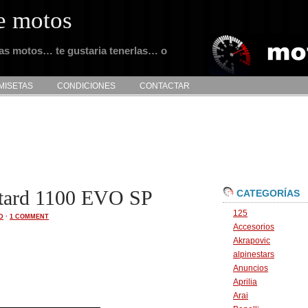
e motos
tas motos… te gustaria tenerlas… o
MISETAS
CONDICIONES
CONTACTAR
tard 1100 EVO SP
CATEGORÍAS
125
D
·
1 COMMENT
Accesorios
Akrapovic
alpinestars
Anuncios
Aprilia
Arai