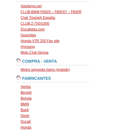
Aquileros.net
CLUB BMW F800S – F800ST – F800R
Club Triumph España
CLUB Z-750/1000
Ducatistas.com
Guzzistas
Honda VTR 250 Fan site
Hyosung
Moto Club Girona
COMPRA - VENTA
Motos segunda mano (gratuito)
FABRICANTES
Aprilia
Benelli
Bimota
BMW
Buell
Derbi
Ducati
Honda