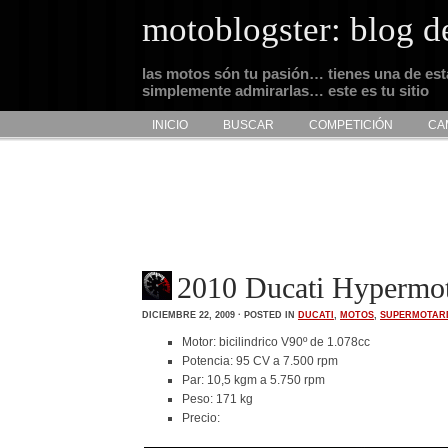
motoblogster: blog d
las motos són tu pasión… tienes una de es
simplemente admirarlas… este es tu sitio
INICIO
BUSCAR
COMPETICIÓN
CA
2010 Ducati Hypermo
DICIEMBRE 22, 2009 · POSTED IN
DUCATI
,
MOTOS
,
SUPERMOTAR
Motor: bicilindrico V90º de 1.078cc
Potencia: 95 CV a 7.500 rpm
Par: 10,5 kgm a 5.750 rpm
Peso: 171 kg
Precio: