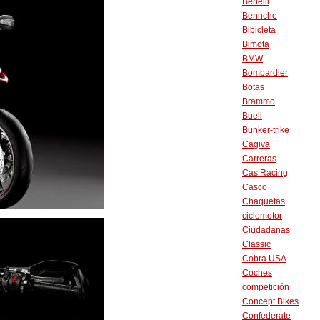
Benelli
Bennche
Bibicleta
Bimota
BMW
Bombardier
Botas
Brammo
Buell
Bunker-trike
Cagiva
Carreras
Cas Racing
Casco
Chaquetas
ciclomotor
Ciudadanas
Classic
Cobra USA
Coches
competición
Concept Bikes
Confederate