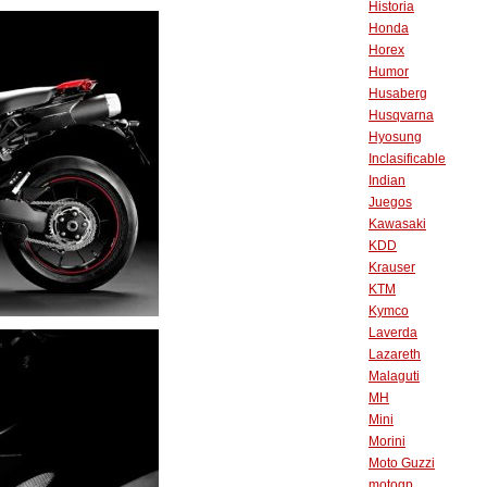
Historia
Honda
Horex
Humor
Husaberg
Husqvarna
Hyosung
Inclasificable
Indian
Juegos
Kawasaki
KDD
Krauser
KTM
Kymco
Laverda
Lazareth
Malaguti
MH
Mini
Morini
Moto Guzzi
motogp