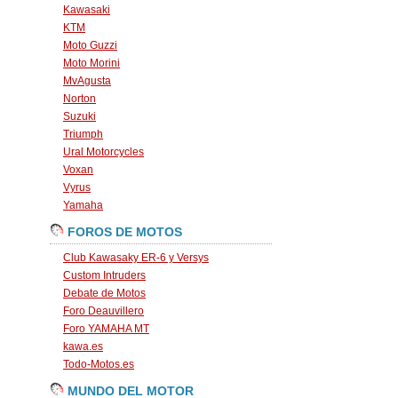
Kawasaki
KTM
Moto Guzzi
Moto Morini
MvAgusta
Norton
Suzuki
Triumph
Ural Motorcycles
Voxan
Vyrus
Yamaha
FOROS DE MOTOS
Club Kawasaky ER-6 y Versys
Custom Intruders
Debate de Motos
Foro Deauvillero
Foro YAMAHA MT
kawa.es
Todo-Motos.es
MUNDO DEL MOTOR