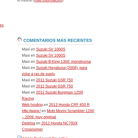
lo mismo (
más información
)
es
COMENTARIOS MÁS RECIENTES
Maxi
en
Suzuki SV 1000S
Maxi
en
Suzuki SV 1000S
Maxi
en
Suzuki B-King 1300: monstruosa
Maxi
en
Suzuki Hayabusa (2008): para
volar a ras de suelo
Maxi
en
2011 Suzuki GSR 750
Maxi
en
2011 Suzuki GSR 750
Maxi
en
2011 Suzuki Burgman 125R
Racing
Web hosting
en
2013 Honda CRF 450 R
http://www./
en
Moto Morini Scrambler 1200
– 2009: muy original
Delphia
en
2012 Honda NC700X
Crossrunner