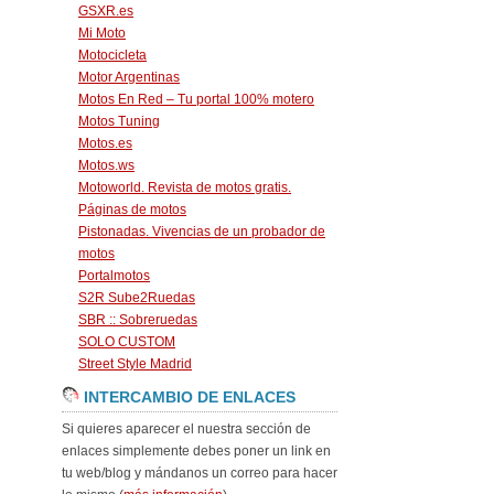
GSXR.es
Mi Moto
Motocicleta
Motor Argentinas
Motos En Red – Tu portal 100% motero
Motos Tuning
Motos.es
Motos.ws
Motoworld. Revista de motos gratis.
Páginas de motos
Pistonadas. Vivencias de un probador de
motos
Portalmotos
S2R Sube2Ruedas
SBR :: Sobreruedas
SOLO CUSTOM
Street Style Madrid
INTERCAMBIO DE ENLACES
Si quieres aparecer el nuestra sección de
enlaces simplemente debes poner un link en
tu web/blog y mándanos un correo para hacer