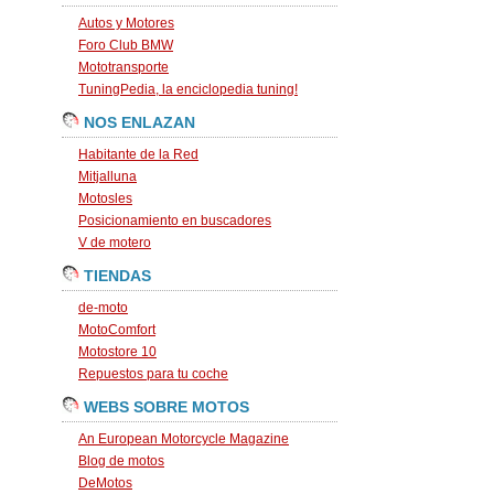
Autos y Motores
Foro Club BMW
Mototransporte
TuningPedia, la enciclopedia tuning!
NOS ENLAZAN
Habitante de la Red
Mitjalluna
Motosles
Posicionamiento en buscadores
V de motero
TIENDAS
de-moto
MotoComfort
Motostore 10
Repuestos para tu coche
WEBS SOBRE MOTOS
An European Motorcycle Magazine
Blog de motos
DeMotos