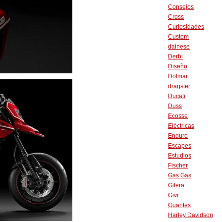
Consejos
Cross
Curiosidades
Custom
dainese
Derbi
Diseño
Dolmar
dragster
Ducati
Duss
Ecosse
Eléctricas
Enduro
Escapes
Estudios
Fischer
Gas Gas
Gilera
Givi
Guantes
Harley Davidson