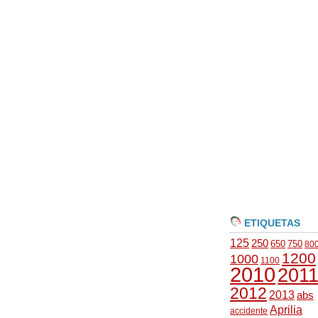
ETIQUETAS
125
250
650
750
80
1200
1000
1100
2010
201
2012
2013
abs
Aprilia
accidente