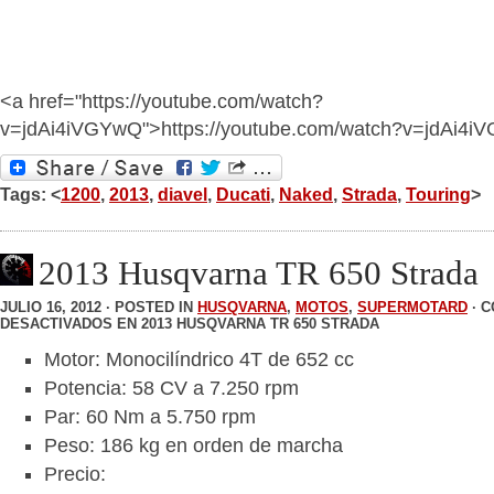
<a href="https://youtube.com/watch?
v=jdAi4iVGYwQ">https://youtube.com/watch?v=jdAi4
Tags: <
1200
,
2013
,
diavel
,
Ducati
,
Naked
,
Strada
,
Touring
>
2013 Husqvarna TR 650 Strada
JULIO 16, 2012 · POSTED IN
HUSQVARNA
,
MOTOS
,
SUPERMOTARD
·
C
DESACTIVADOS
EN 2013 HUSQVARNA TR 650 STRADA
Motor: Monocilíndrico 4T de 652 cc
Potencia: 58 CV a 7.250 rpm
Par: 60 Nm a 5.750 rpm
Peso: 186 kg en orden de marcha
Precio: