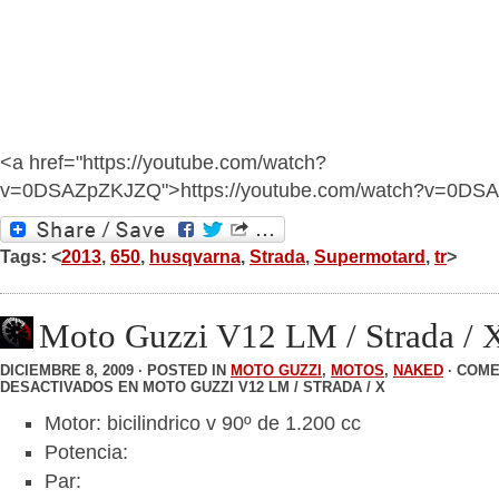
<a href="https://youtube.com/watch?
v=0DSAZpZKJZQ">https://youtube.com/watch?v=0DS
Tags: <
2013
,
650
,
husqvarna
,
Strada
,
Supermotard
,
tr
>
Moto Guzzi V12 LM / Strada / 
DICIEMBRE 8, 2009 · POSTED IN
MOTO GUZZI
,
MOTOS
,
NAKED
·
COME
DESACTIVADOS
EN MOTO GUZZI V12 LM / STRADA / X
Motor: bicilindrico v 90º de 1.200 cc
Potencia:
Par: