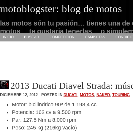
motoblogster: blog de motos
las motos són tu pasión… tienes una de 
motos… te gustaria tenerlas… o simple
INICIO
BUSCAR
COMPETICIÓN
CAMISETAS
CONDICI
admirarlas… este es tu sitio
2013 Ducati Diavel Strada: músc
DICIEMBRE 12, 2012 · POSTED IN
DUCATI
,
MOTOS
,
NAKED
,
TOURING
Motor: bicilindrico 90º de 1.198,4 cc
Potencia: 162 cv a 9.500 rpm
Par: 127,5 Nm a 8.000 rpm
Peso: 245 kg (216kg vacío)