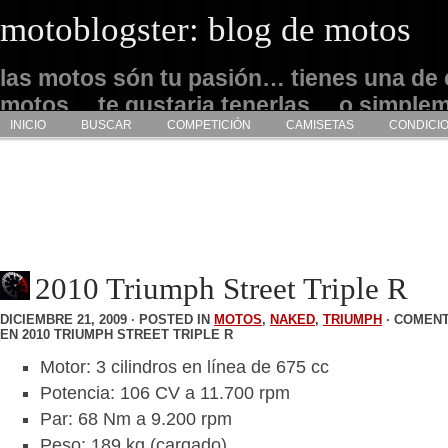
motoblogster: blog de motos
las motos són tu pasión… tienes una de 
motos… te gustaria tenerlas… o simple
INICIO
BUSCAR
COMPETICIÓN
CAMISETAS
CONDICI
admirarlas… este es tu sitio
2010 Triumph Street Triple R
DICIEMBRE 21, 2009 · POSTED IN
MOTOS
,
NAKED
,
TRIUMPH
·
COMENT
EN 2010 TRIUMPH STREET TRIPLE R
Motor: 3 cilindros en línea de 675 cc
Potencia: 106 CV a 11.700 rpm
Par: 68 Nm a 9.200 rpm
Peso: 189 kg (cargado)