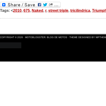
Tags: <
2010
,
675
,
Naked
,
r
,
street triple
,
tricilindrica
,
Triump
COPYRIGHT © 2026 ·
MOTOBLOGSTER: BLOG DE MOTOS
·
THEME DESIGNED BY WPTHE