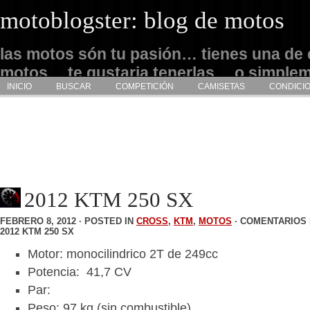
motoblogster: blog de motos
las motos són tu pasión… tienes una de 
motos… te gustaria tenerlas… o simple
INICIO
BUSCAR
COMPETICIÓN
CAMISETAS
CONDICI
admirarlas… este es tu sitio
2012 KTM 250 SX
FEBRERO 8, 2012 · POSTED IN
CROSS
,
KTM
,
MOTOS
·
COMENTARIOS 
2012 KTM 250 SX
Motor: monocilindrico 2T de 249cc
Potencia: 41,7 CV
Par:
Peso: 97 kg (sin combustible)