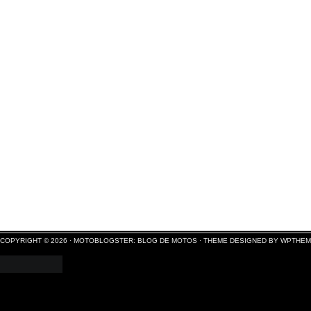
COPYRIGHT © 2026 ·
MOTOBLOGSTER: BLOG DE MOTOS
·
THEME DESIGNED BY WPTHE