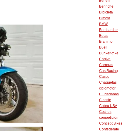
Benelli
Bennche
Bibicleta
Bimota
BMW
Bombardier
Botas
Brammo
Buell
Bunker-trike
Cagiva
Carreras
Cas Racing
Casco
Chaquetas
ciclomotor
Ciudadanas
Classic
Cobra USA
Coches
competición
Concept Bikes
Confederate