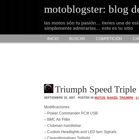
motoblogster: blog d
las motos són tu pasión… tienes una de es
simplemente admirarlas… este es tu sitio
INICIO
BUSCAR
COMPETICIÓN
CA
Triumph Speed Triple
SEPTIEMBRE 25, 2007 · POSTED IN
MOTOS
,
NAKED
,
TRIUMPH
·
2
Modificaciones
– Power Commander PCIII USB.
– BMC Air Filter.
– Clubman handlebar.
– Custom Headlights and LED turn Signals.
– Clearalternatives Taillight.