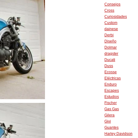
Consejos
Cross
Curiosidades
Custom
dainese
Derbi
Diseño
Dolmar
dragster
Ducati
Duss
Ecosse
Eléctricas
Enduro
Escapes
Estudios
Fischer
Gas Gas
Gilera
Givi
Guantes
Harley Davidson