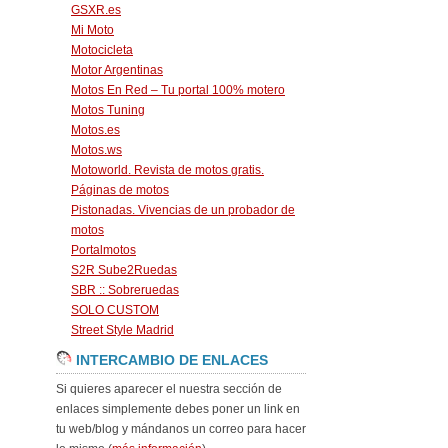
GSXR.es
Mi Moto
Motocicleta
Motor Argentinas
Motos En Red – Tu portal 100% motero
Motos Tuning
Motos.es
Motos.ws
Motoworld. Revista de motos gratis.
Páginas de motos
Pistonadas. Vivencias de un probador de
motos
Portalmotos
S2R Sube2Ruedas
SBR :: Sobreruedas
SOLO CUSTOM
Street Style Madrid
INTERCAMBIO DE ENLACES
Si quieres aparecer el nuestra sección de
enlaces simplemente debes poner un link en
tu web/blog y mándanos un correo para hacer