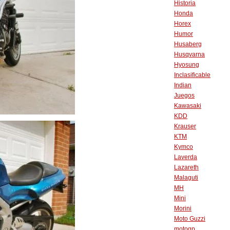
Historia
Honda
Horex
Humor
Husaberg
Husqvarna
Hyosung
Inclasificable
Indian
Juegos
Kawasaki
KDD
Krauser
KTM
Kymco
Laverda
Lazareth
Malaguti
MH
Mini
Morini
Moto Guzzi
motogp