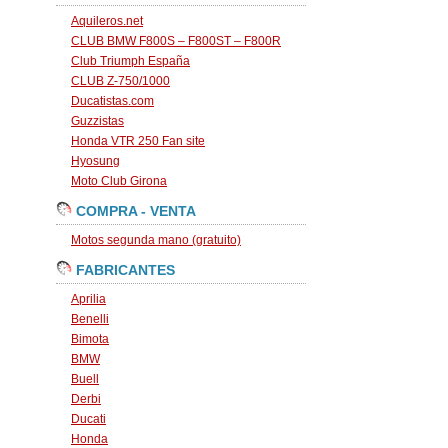
Aquileros.net
CLUB BMW F800S – F800ST – F800R
Club Triumph España
CLUB Z-750/1000
Ducatistas.com
Guzzistas
Honda VTR 250 Fan site
Hyosung
Moto Club Girona
COMPRA - VENTA
Motos segunda mano (gratuito)
FABRICANTES
Aprilia
Benelli
Bimota
BMW
Buell
Derbi
Ducati
Honda