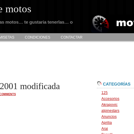
e motos
tas motos… te gustaria tenerlas… o
MISETAS
CONDICIONES
CONTACTAR
 2001 modificada
CATEGORÍAS
125
 COMMENTS
Accesorios
Akrapovic
alpinestars
Anuncios
Aprilia
Arai