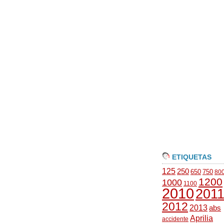
ETIQUETAS
125
250
650
750
80
1200
1000
1100
2010
201
2012
2013
abs
Aprilia
accidente