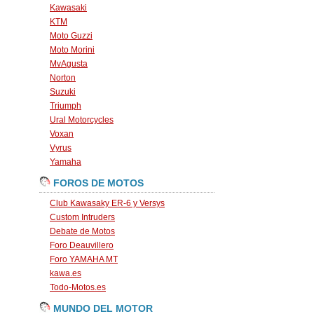
Kawasaki
KTM
Moto Guzzi
Moto Morini
MvAgusta
Norton
Suzuki
Triumph
Ural Motorcycles
Voxan
Vyrus
Yamaha
FOROS DE MOTOS
Club Kawasaky ER-6 y Versys
Custom Intruders
Debate de Motos
Foro Deauvillero
Foro YAMAHA MT
kawa.es
Todo-Motos.es
MUNDO DEL MOTOR