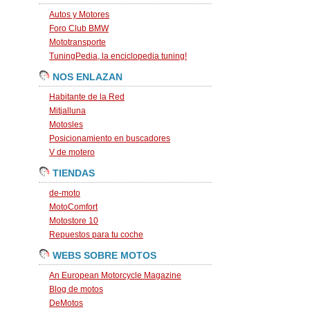
Autos y Motores
Foro Club BMW
Mototransporte
TuningPedia, la enciclopedia tuning!
NOS ENLAZAN
Habitante de la Red
Mitjalluna
Motosles
Posicionamiento en buscadores
V de motero
TIENDAS
de-moto
MotoComfort
Motostore 10
Repuestos para tu coche
WEBS SOBRE MOTOS
An European Motorcycle Magazine
Blog de motos
DeMotos