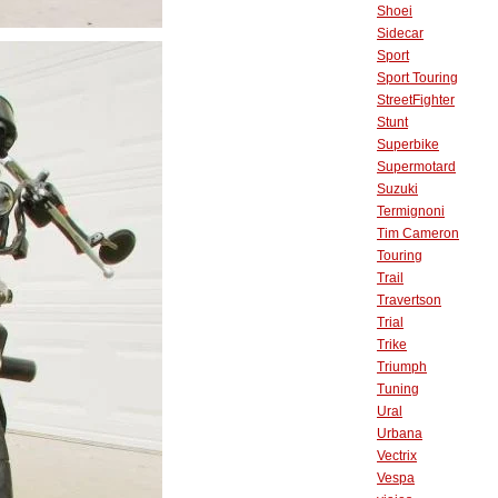
Shoei
Sidecar
Sport
Sport Touring
StreetFighter
Stunt
Superbike
Supermotard
Suzuki
Termignoni
Tim Cameron
Touring
Trail
Travertson
Trial
Trike
Triumph
Tuning
Ural
Urbana
Vectrix
Vespa