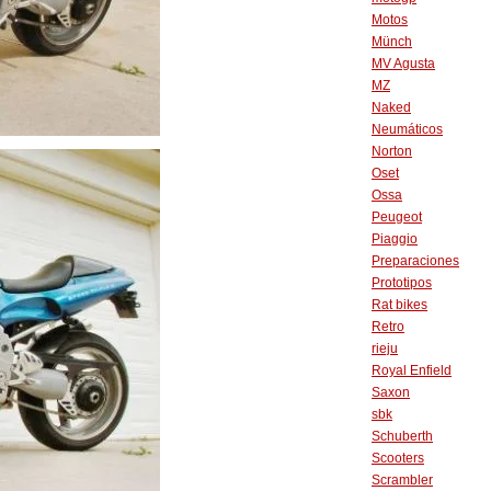
Motos
Münch
MV Agusta
MZ
Naked
Neumáticos
Norton
Oset
Ossa
Peugeot
Piaggio
Preparaciones
Prototipos
Rat bikes
Retro
rieju
Royal Enfield
Saxon
sbk
Schuberth
Scooters
Scrambler