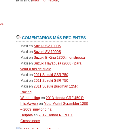
lo mismo (
más información
)
es
COMENTARIOS MÁS RECIENTES
Maxi
en
Suzuki SV 1000S
Maxi
en
Suzuki SV 1000S
Maxi
en
Suzuki B-King 1300: monstruosa
Maxi
en
Suzuki Hayabusa (2008): para
volar a ras de suelo
Maxi
en
2011 Suzuki GSR 750
Maxi
en
2011 Suzuki GSR 750
Maxi
en
2011 Suzuki Burgman 125R
Racing
Web hosting
en
2013 Honda CRF 450 R
http://www./
en
Moto Morini Scrambler 1200
– 2009: muy original
Delphia
en
2012 Honda NC700X
Crossrunner