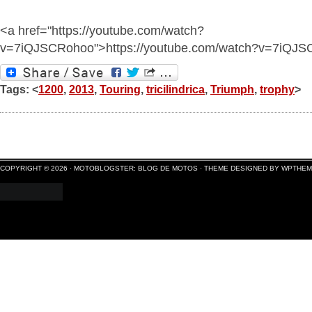
<a href="https://youtube.com/watch?
v=7iQJSCRohoo">https://youtube.com/watch?v=7iQJ
Tags: <
1200
,
2013
,
Touring
,
tricilindrica
,
Triumph
,
trophy
>
COPYRIGHT © 2026 ·
MOTOBLOGSTER: BLOG DE MOTOS
·
THEME DESIGNED BY WPTHE