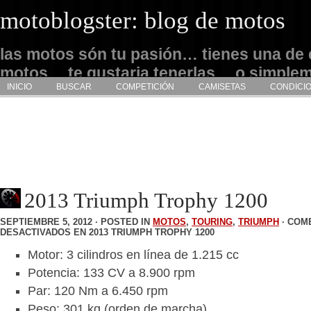
motoblogster: blog de motos
las motos són tu pasión… tienes una de 
motos… te gustaria tenerlas… o simple
INICIO
BUSCAR
COMPETICIÓN
CAMISETAS
CONDICI
admirarlas… este es tu sitio
2013 Triumph Trophy 1200
SEPTIEMBRE 5, 2012 · POSTED IN
MOTOS
,
TOURING
,
TRIUMPH
·
COM
DESACTIVADOS
EN 2013 TRIUMPH TROPHY 1200
Motor: 3 cilindros en línea de 1.215 cc
Potencia: 133 CV a 8.900 rpm
Par: 120 Nm a 6.450 rpm
Peso: 301 kg (orden de marcha)