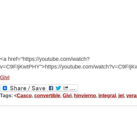
<a href="https://youtube.com/watch?
v=C9FIjKwtPHY">https://youtube.com/watch?v=C9FIj
Givi
Tags: <
Casco
,
convertible
,
Givi
,
hinvierno
,
integral
,
jet
,
ver