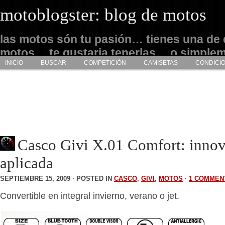
motoblogster: blog de motos
las motos són tu pasión… tienes una de 
motos… te gustaria tenerlas… o simple
INICIO
BUSCAR
COMPETICIÓN
CAMISETAS
CONDICI
admirarlas… este es tu sitio
Casco Givi X.01 Comfort: inno
aplicada
SEPTIEMBRE 15, 2009 · POSTED IN
CASCO
,
GIVI
,
MOTOS
·
1 COMMEN
Convertible en integral invierno, verano o jet.