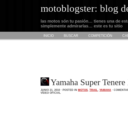
motoblogster: blog d
las motos són tu pasión… tienes una de es
simplemente admirarlas… este es tu sitio
INICIO
BUSCAR
COMPETICIÓN
CA
Yamaha Super Tenere 
JUNIO 21, 2010 · POSTED IN
MOTOS
,
TRAIL
,
YAMAHA
·
COMENTAR
VÍDEO OFICIAL