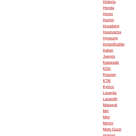
Historia
Honda
Horex
Humor
Husaberg
Husqvarna
Hyosung
Inclasificable
Indian
Juegos
Kawasaki
KDD
Krauser
KTM
Kymco
Laverda
Lazareth
Malaguti
MH
Mini
Morini
Moto Guzzi
motogp