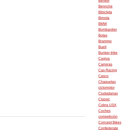
Benelli
Bennche
Bibicleta
Bimota
BMW
Bombardier
Botas
Brammo
Buell
Bunker-trike
Cagiva
Carreras
Cas Racing
Casco
Chaquetas
ciclomotor
Ciudadanas
Classic
Cobra USA
Coches
competición
Concept Bikes
Confederate