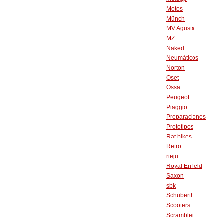
Motos
Münch
MV Agusta
MZ
Naked
Neumáticos
Norton
Oset
Ossa
Peugeot
Piaggio
Preparaciones
Prototipos
Rat bikes
Retro
rieju
Royal Enfield
Saxon
sbk
Schuberth
Scooters
Scrambler