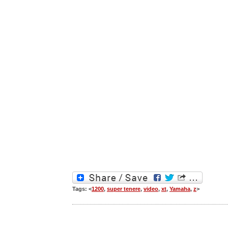
Tags: <
1200
,
super tenere
,
video
,
xt
,
Yamaha
,
z
>