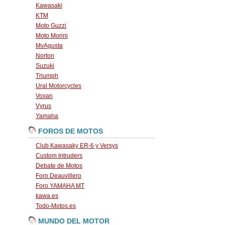
Kawasaki
KTM
Moto Guzzi
Moto Morini
MvAgusta
Norton
Suzuki
Triumph
Ural Motorcycles
Voxan
Vyrus
Yamaha
FOROS DE MOTOS
Club Kawasaky ER-6 y Versys
Custom Intruders
Debate de Motos
Foro Deauvillero
Foro YAMAHA MT
kawa.es
Todo-Motos.es
MUNDO DEL MOTOR