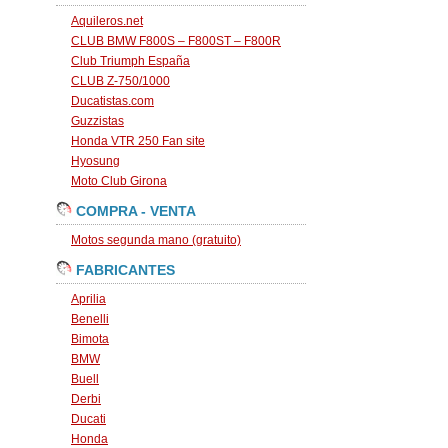
Aquileros.net
CLUB BMW F800S – F800ST – F800R
Club Triumph España
CLUB Z-750/1000
Ducatistas.com
Guzzistas
Honda VTR 250 Fan site
Hyosung
Moto Club Girona
COMPRA - VENTA
Motos segunda mano (gratuito)
FABRICANTES
Aprilia
Benelli
Bimota
BMW
Buell
Derbi
Ducati
Honda