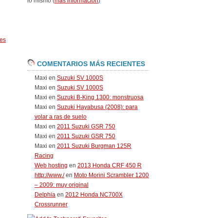
lo mismo (
más información
)
es
COMENTARIOS MÁS RECIENTES
Maxi
en
Suzuki SV 1000S
Maxi
en
Suzuki SV 1000S
Maxi
en
Suzuki B-King 1300: monstruosa
Maxi
en
Suzuki Hayabusa (2008): para
volar a ras de suelo
Maxi
en
2011 Suzuki GSR 750
Maxi
en
2011 Suzuki GSR 750
Maxi
en
2011 Suzuki Burgman 125R
Racing
Web hosting
en
2013 Honda CRF 450 R
http://www./
en
Moto Morini Scrambler 1200
– 2009: muy original
Delphia
en
2012 Honda NC700X
Crossrunner