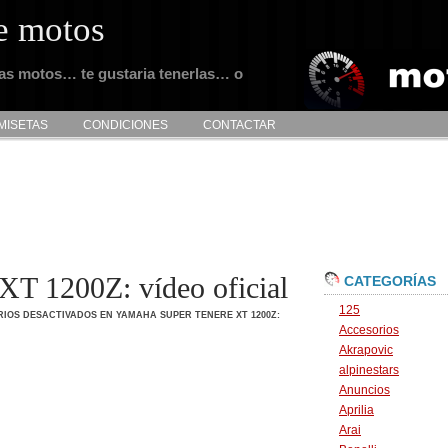
e motos
tas motos… te gustaria tenerlas… o
MISETAS
CONDICIONES
CONTACTAR
XT 1200Z: vídeo oficial
CATEGORÍAS
125
IOS DESACTIVADOS
EN YAMAHA SUPER TENERE XT 1200Z:
Accesorios
Akrapovic
alpinestars
Anuncios
Aprilia
Arai