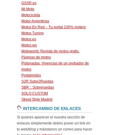
GSXR.es
Mi Moto
Motocicleta
Motor Argentinas
Motos En Red – Tu portal 100% motero
Motos Tuning
Motos.es
Motos.ws
Motoworld. Revista de motos gratis.
Páginas de motos
Pistonadas. Vivencias de un probador de
motos
Portalmotos
S2R Sube2Ruedas
SBR :: Sobreruedas
SOLO CUSTOM
Street Style Madrid
INTERCAMBIO DE ENLACES
Si quieres aparecer el nuestra sección de
enlaces simplemente debes poner un link en
tu web/blog y mándanos un correo para hacer