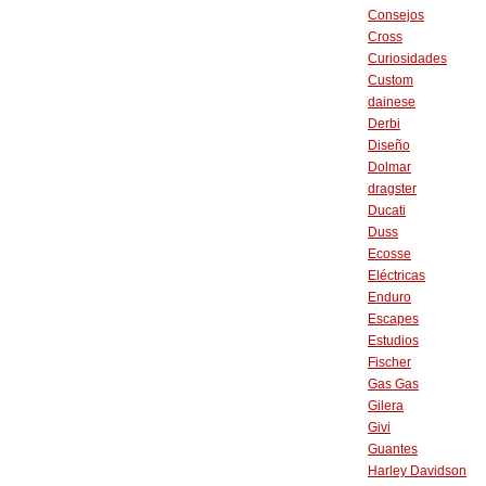
Consejos
Cross
Curiosidades
Custom
dainese
Derbi
Diseño
Dolmar
dragster
Ducati
Duss
Ecosse
Eléctricas
Enduro
Escapes
Estudios
Fischer
Gas Gas
Gilera
Givi
Guantes
Harley Davidson