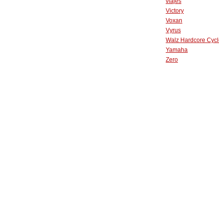
viajes
Victory
Voxan
Vyrus
Walz Hardcore Cycl
Yamaha
Zero