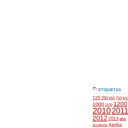
ETIQUETAS
125
250
650
750
80
1200
1000
1100
2010
201
2012
2013
abs
Aprilia
accidente