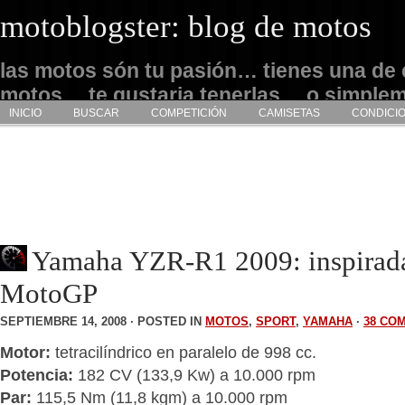
motoblogster: blog de motos
las motos són tu pasión… tienes una de 
motos… te gustaria tenerlas… o simple
INICIO
BUSCAR
COMPETICIÓN
CAMISETAS
CONDICI
admirarlas… este es tu sitio
Yamaha YZR-R1 2009: inspirad
MotoGP
SEPTIEMBRE 14, 2008 · POSTED IN
MOTOS
,
SPORT
,
YAMAHA
·
38 CO
Motor:
tetracilíndrico en paralelo de 998 cc.
Potencia:
182 CV (133,9 Kw) a 10.000 rpm
Par:
115,5 Nm (11,8 kgm) a 10.000 rpm