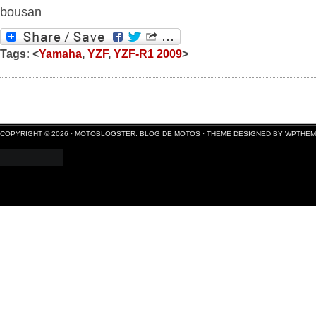
bousan
Tags: <
Yamaha
,
YZF
,
YZF-R1 2009
>
COPYRIGHT © 2026 ·
MOTOBLOGSTER: BLOG DE MOTOS
·
THEME DESIGNED BY WPTHE