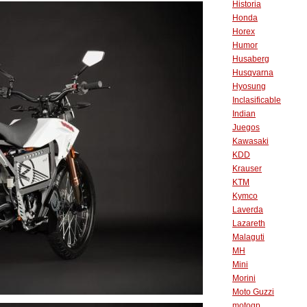
Historia
Honda
Horex
Humor
Husaberg
Husqvarna
Hyosung
Inclasificable
Indian
Juegos
Kawasaki
KDD
Krauser
KTM
Kymco
Laverda
Lazareth
Malaguti
MH
Mini
Morini
Moto Guzzi
motogp