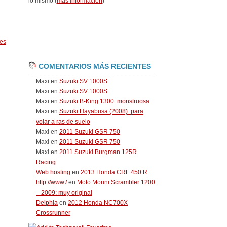
lo mismo (
más información
)
es
COMENTARIOS MÁS RECIENTES
Maxi
en
Suzuki SV 1000S
Maxi
en
Suzuki SV 1000S
Maxi
en
Suzuki B-King 1300: monstruosa
Maxi
en
Suzuki Hayabusa (2008): para
volar a ras de suelo
Maxi
en
2011 Suzuki GSR 750
Maxi
en
2011 Suzuki GSR 750
Maxi
en
2011 Suzuki Burgman 125R
Racing
Web hosting
en
2013 Honda CRF 450 R
http://www./
en
Moto Morini Scrambler 1200
– 2009: muy original
Delphia
en
2012 Honda NC700X
Crossrunner