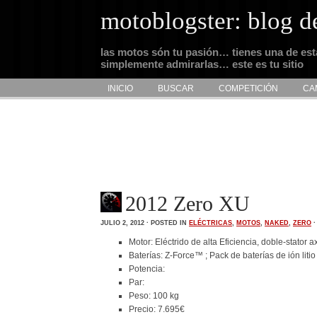
motoblogster: blog d
las motos són tu pasión… tienes una de es
simplemente admirarlas… este es tu sitio
INICIO
BUSCAR
COMPETICIÓN
CA
2012 Zero XU
JULIO 2, 2012 · POSTED IN
ELÉCTRICAS
,
MOTOS
,
NAKED
,
ZERO
Motor: Eléctrido de alta Eficiencia, doble-stator
Baterías: Z-Force™ ; Pack de baterías de ión liti
Potencia:
Par:
Peso: 100 kg
Precio: 7.695€