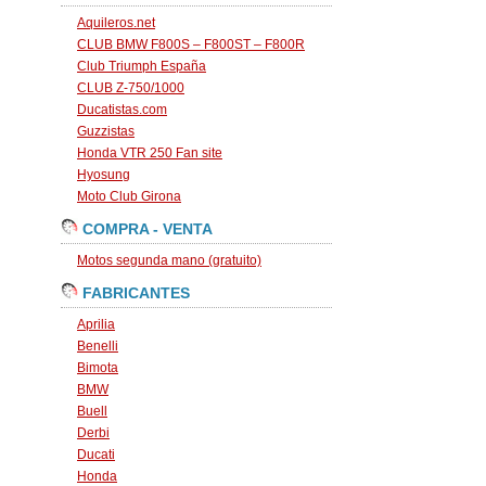
Aquileros.net
CLUB BMW F800S – F800ST – F800R
Club Triumph España
CLUB Z-750/1000
Ducatistas.com
Guzzistas
Honda VTR 250 Fan site
Hyosung
Moto Club Girona
COMPRA - VENTA
Motos segunda mano (gratuito)
FABRICANTES
Aprilia
Benelli
Bimota
BMW
Buell
Derbi
Ducati
Honda