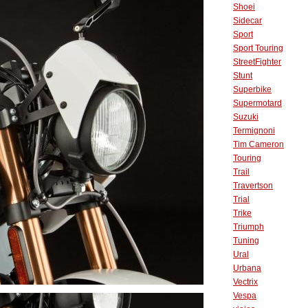
Shoei
Sidecar
Sport
Sport Touring
StreetFighter
Stunt
Superbike
Supermotard
Suzuki
Termignoni
Tim Cameron
Touring
Trail
Travertson
Trial
Trike
Triumph
Tuning
Ural
Urbana
Vectrix
Vespa