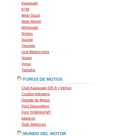
Kawasaki
KTM
Moto Guzzi
Moto Morini
MvAgusta
Norton
Suzuki
Triumph
Ural Motorcycles
Voxan
Vyrus
Yamaha
FOROS DE MOTOS
Club Kawasaky ER-6 y Versys
Custom Intruders
Debate de Motos
Foro Deauvillero
Foro YAMAHA MT
kawa.es
Todo-Motos.es
MUNDO DEL MOTOR