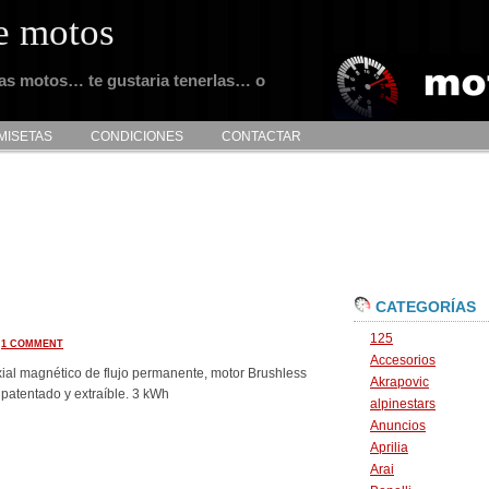
e motos
tas motos… te gustaria tenerlas… o
MISETAS
CONDICIONES
CONTACTAR
CATEGORÍAS
125
·
1 COMMENT
Accesorios
 axial magnético de flujo permanente, motor Brushless
Akrapovic
o patentado y extraíble. 3 kWh
alpinestars
Anuncios
Aprilia
Arai