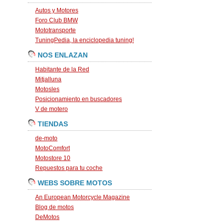
Autos y Motores
Foro Club BMW
Mototransporte
TuningPedia, la enciclopedia tuning!
NOS ENLAZAN
Habitante de la Red
Mitjalluna
Motosles
Posicionamiento en buscadores
V de motero
TIENDAS
de-moto
MotoComfort
Motostore 10
Repuestos para tu coche
WEBS SOBRE MOTOS
An European Motorcycle Magazine
Blog de motos
DeMotos