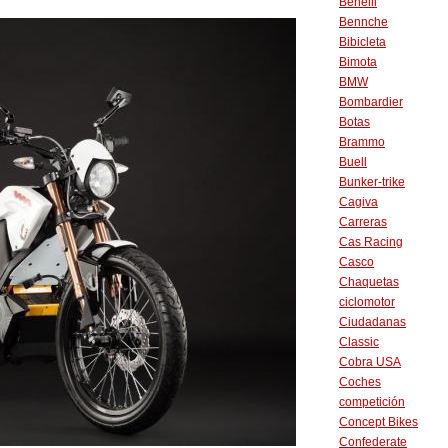
Benelli
Bennche
Bibicleta
Bimota
BMW
Bombardier
Botas
Brammo
Buell
Bunker-trike
Cagiva
Carreras
Cas Racing
Casco
Chaquetas
ciclomotor
Ciudadanas
Classic
Cobra USA
Coches
competición
Concept Bikes
Confederate