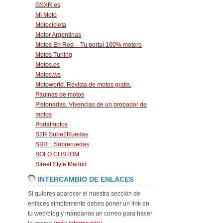
GSXR.es
Mi Moto
Motocicleta
Motor Argentinas
Motos En Red – Tu portal 100% motero
Motos Tuning
Motos.es
Motos.ws
Motoworld. Revista de motos gratis.
Páginas de motos
Pistonadas. Vivencias de un probador de
motos
Portalmotos
S2R Sube2Ruedas
SBR :: Sobreruedas
SOLO CUSTOM
Street Style Madrid
INTERCAMBIO DE ENLACES
Si quieres aparecer el nuestra sección de
enlaces simplemente debes poner un link en
tu web/blog y mándanos un correo para hacer