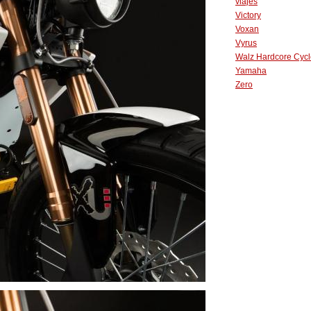
viajes
Victory
Voxan
Vyrus
Walz Hardcore Cycl
Yamaha
Zero