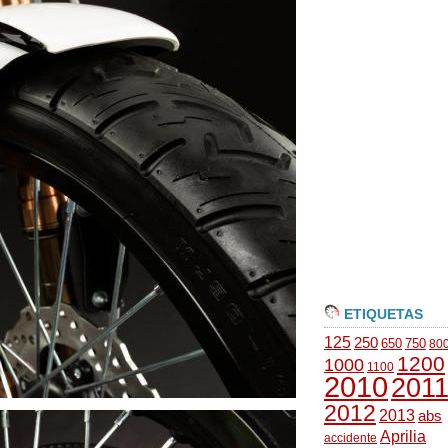
ETIQUETAS
125
250
650
750
80
1200
1000
1100
2010
201
2012
2013
abs
Aprilia
accidente