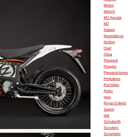
Motos
Münch
MV Agusta
MZ
Naked
Neumáticos
Norton
Oset
Ossa
Peugeot
Piaggio
Preparaciones
Prototipos
Rat bikes
Retro
rieju
Royal Enfield
Saxon
sbk
Schuberth
Scooters
Scrambler