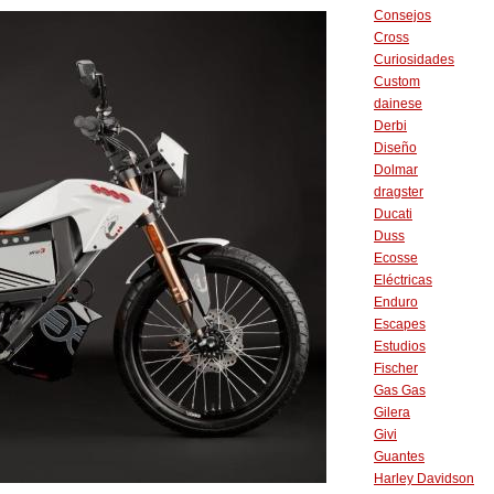
Consejos
Cross
Curiosidades
Custom
dainese
Derbi
Diseño
Dolmar
dragster
Ducati
Duss
Ecosse
Eléctricas
Enduro
Escapes
Estudios
Fischer
Gas Gas
Gilera
Givi
Guantes
Harley Davidson