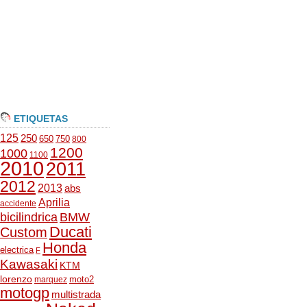
ETIQUETAS
125
250
650
750
800
1200
1000
1100
2010
2011
2012
2013
abs
Aprilia
accidente
bicilindrica
BMW
Ducati
Custom
Honda
electrica
F
Kawasaki
KTM
lorenzo
moto2
marquez
motogp
multistrada