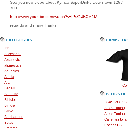
See you new video about Kymco SuperDink / DownTown 125 /
300…
http://www.youtube.com/watch?v=lPrZ1JBXM1M
regards and many thanks
CATEGORÍAS
CAMISETA
125
Accesorios
Akrapovic
alpinestars
Anuncios
Aprilia
Arai
Con
Benelli
BLOGS DE
Bennche
Bibicleta
+GAS MOTOS
Bimota
Autos Tuning
BMW
Autos Tuning
Bombardier
Calientes tol a
Botas
Coches ES