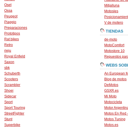
Oset
Mitjalluna
Ossa
Motosles
Peugeot
Posicionamien
Piaggio
V de motero
Preparaciones
TIENDAS
Prototipos
Rat bikes
de-moto
Retro
MotoComfort
rieju
Motostore 10
Royal Enfield
Repuestos para
Saxon
WEBS SOB
sbk
Schuberth
An European M
Scooters
Blog de motos
Scrambler
DeMotos
Shoei
GSXR.es
Sidecar
Mi Moto
Sport
Motocicleta
Sport Touring
Motor Argentin
StreetFighter
Motos En Red 
Stunt
Motos Tuning
Superbike
Motos.es