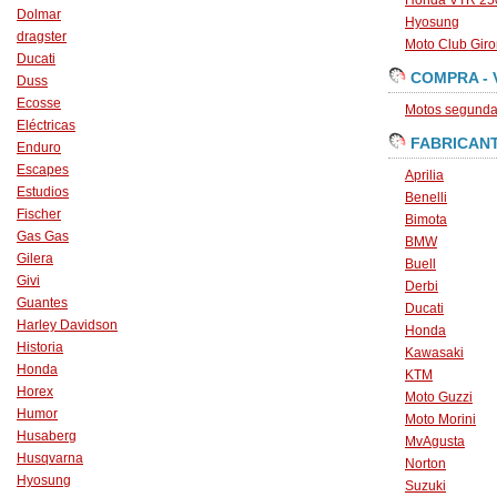
Honda VTR 250
Dolmar
Hyosung
dragster
Moto Club Gir
Ducati
COMPRA - 
Duss
Ecosse
Motos segunda 
Eléctricas
FABRICAN
Enduro
Escapes
Aprilia
Estudios
Benelli
Fischer
Bimota
Gas Gas
BMW
Gilera
Buell
Givi
Derbi
Guantes
Ducati
Harley Davidson
Honda
Historia
Kawasaki
Honda
KTM
Horex
Moto Guzzi
Humor
Moto Morini
Husaberg
MvAgusta
Husqvarna
Norton
Hyosung
Suzuki