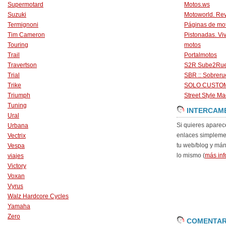
Supermotard
Motos.ws
Suzuki
Motoworld. Revi
Termignoni
Páginas de mo
Tim Cameron
Pistonadas. Vi
Touring
motos
Trail
Portalmotos
Travertson
S2R Sube2Ru
Trial
SBR :: Sobrer
Trike
SOLO CUSTO
Triumph
Street Style Ma
Tuning
INTERCAM
Ural
Si quieres aparec
Urbana
enlaces simpleme
Vectrix
tu web/blog y má
Vespa
lo mismo (
más inf
viajes
Victory
Voxan
Vyrus
Walz Hardcore Cycles
Yamaha
Zero
COMENTAR