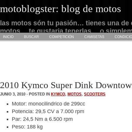
motoblogster: blog de motos
las motos són tu pasión… tienes una de 
motos… te gustaria tenerlas… o simple
INICIO
BUSCAR
COMPETICIÓN
CAMISETAS
CONDICI
admirarlas… este es tu sitio
2010 Kymco Super Dink Downtow
JUNIO 3, 2010 · POSTED IN
KYMCO
,
MOTOS
,
SCOOTERS
Motor: monocilindrico de 299cc
Potencia: 29,5 CV a 7.000 rpm
Par: 24,5 Nm a 6.500 rpm
Peso: 188 kg