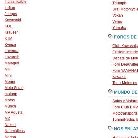
Inclasificable
Triumph
Indian
Ural Motorcycl
Juegos
Voxan
Kawasaki
Vyrus
KDD
Yamaha
Krauser
FOROS DE
KTM
Kymco
Club Kawasaky
Laverda
Custom Intrude
Lazareth
Debate de Mot
Malaguti
Foro Deauville
MH
Foro YAMAHA
Mini
kawa.es
Morini
Todo-Motos.es
Moto Guzzi
MUNDO DE
motogp
Motos
Autos y Motore
Münch
Foro Club BM
MV Agusta
Mototransporte
MZ
TuningPedia, la
Naked
NOS ENLA
Neumáticos
Norton
Habitante de l