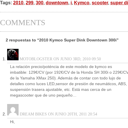
Tags:
2010
,
299
,
300
,
downtown
,
i
,
Kymco
,
scooter
,
super d
COMMENTS
2 respuestas to “2010 Kymco Super Dink Downtown 300i”
MOTOBLOGSTER ON JUNIO 3RD, 2010 09:50
La relación precio/poténcia de este modelo de kymco es
imbatible: 129€/CV (por 192€/CV de la Honda SH 300i o 229€/C
de la Yamaha XMax 250). Además de contar con todo lujo de
detalles como luces LED,sensor de presión de neumáticos, ABS,
suspensión trasera ajustable, etc. Está mas cerca de un
megascooter que de uno pequeño…
DREAM BIKES ON JUNIO 20TH, 2011 20:54
Hi,