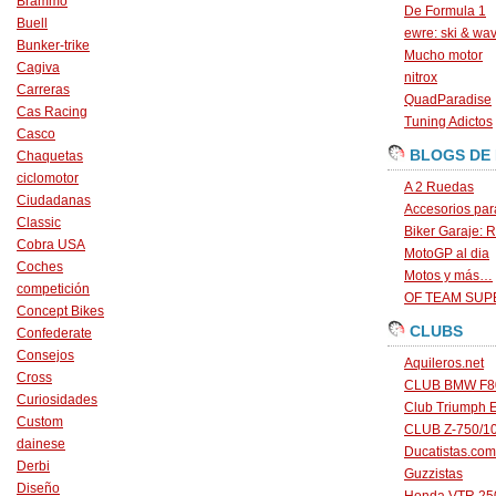
Brammo
De Formula 1
Buell
ewre: ski & wa
Bunker-trike
Mucho motor
Cagiva
nitrox
Carreras
QuadParadise
Cas Racing
Tuning Adictos
Casco
BLOGS DE
Chaquetas
ciclomotor
A 2 Ruedas
Ciudadanas
Accesorios par
Classic
Biker Garaje: R
Cobra USA
MotoGP al dia
Coches
Motos y más…
competición
OF TEAM SU
Concept Bikes
CLUBS
Confederate
Consejos
Aquileros.net
Cross
CLUB BMW F80
Curiosidades
Club Triumph 
Custom
CLUB Z-750/1
dainese
Ducatistas.com
Derbi
Guzzistas
Diseño