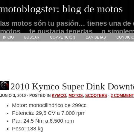
motoblogster: blog de motos
las motos són tu pasión… tienes una de 
motos… te gustaria tenerlas… o simple
INICIO
BUSCAR
COMPETICIÓN
CAMISETAS
CONDICI
admirarlas… este es tu sitio
2010 Kymco Super Dink Downt
JUNIO 3, 2010 · POSTED IN
KYMCO
,
MOTOS
,
SCOOTERS
·
2 COMMEN
Motor: monocilindrico de 299cc
Potencia: 29,5 CV a 7.000 rpm
Par: 24,5 Nm a 6.500 rpm
Peso: 188 kg