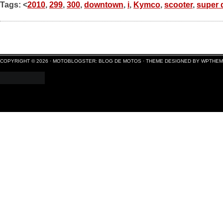
Tags: <
2010
,
299
,
300
,
downtown
,
i
,
Kymco
,
scooter
,
super 
COPYRIGHT © 2026 ·
MOTOBLOGSTER: BLOG DE MOTOS
·
THEME DESIGNED BY WPTHE