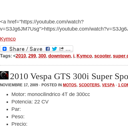
<a href="https://youtube.com/watch?
v=S3Jg6JM7Usg">https://youtube.com/watch?v=S3Jg
Kymco
Tags: <
2010
,
299
,
300
,
downtown
,
i
,
Kymco
,
scooter
,
super 
2010 Vespa GTS 300i Super Spo
NOVIEMBRE 17, 2009 · POSTED IN
MOTOS
,
SCOOTERS
,
VESPA
·
1 CO
Motor: monocilindrico 4T de 300cc
Potencia: 22 CV
Par:
Peso:
Precio: