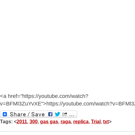
<a href="https://youtube.com/watch?
v=BFMl3ZuYvXE">https://youtube.com/watch?v=BFMl
Tags: <
2011
,
300
,
gas gas
,
raga
,
replica
,
Trial
,
txt
>