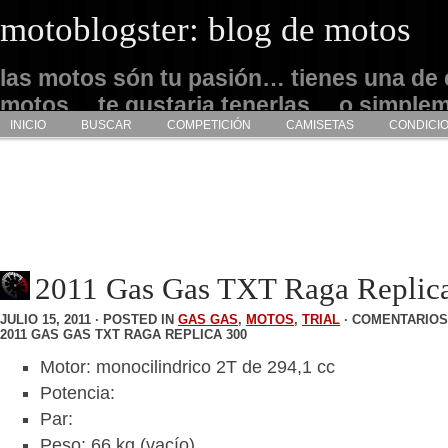
motoblogster: blog de motos
las motos són tu pasión… tienes una de 
motos… te gustaria tenerlas… o simple
INICIO
BUSCAR
COMPETICIÓN
CAMISETAS
CONDICI
admirarlas… este es tu sitio
2011 Gas Gas TXT Raga Replic
JULIO 15, 2011 · POSTED IN
GAS GAS
,
MOTOS
,
TRIAL
·
COMENTARIOS
2011 GAS GAS TXT RAGA REPLICA 300
Motor: monocilindrico 2T de 294,1 cc
Potencia:
Par:
Peso: 66 kg (vacío)