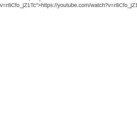
v=r8Cfo_jZ1Tc">https://youtube.com/watch?v=r8Cfo_jZ