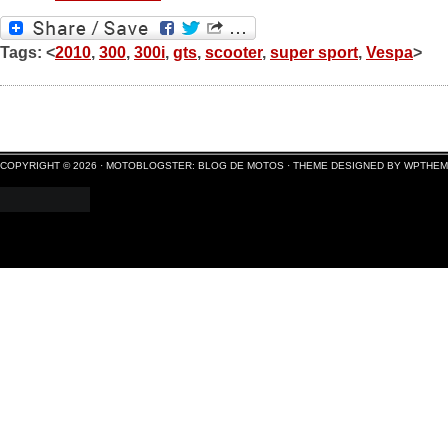
Tags: <
2010
,
300
,
300i
,
gts
,
scooter
,
super sport
,
Vespa
>
COPYRIGHT © 2026 ·
MOTOBLOGSTER: BLOG DE MOTOS
·
THEME DESIGNED BY WPTHE