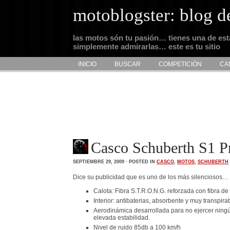
motoblogster: blog d
las motos són tu pasión… tienes una de es
simplemente admirarlas… este es tu sitio
INICIO
BUSCAR
COMPETICIÓN
CA
Casco Schuberth S1 Pr
SEPTIEMBRE 29, 2009 · POSTED IN
CASCO
,
MOTOS
,
SCHUBERTH
Dice su publicidad que es uno de los más silenciosos…
Calota: Fibra S.T.R.O.N.G. reforzada con fibra de 
Interior: antibaterias, absorbente y muy transpira
Aerodinámica desarrollada para no ejercer ningún
elevada estabilidad.
Nivel de ruido 85db a 100 km/h