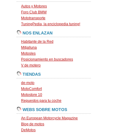
Autos y Motores
Foro Club BMW
Mototransporte
TuningPedia, la enciclopedia tuning!
NOS ENLAZAN
Habitante de la Red
Mitjalluna
Motosles
Posicionamiento en buscadores
V de motero
TIENDAS
de-moto
MotoComfort
Motostore 10
Repuestos para tu coche
WEBS SOBRE MOTOS
An European Motorcycle Magazine
Blog de motos
DeMotos