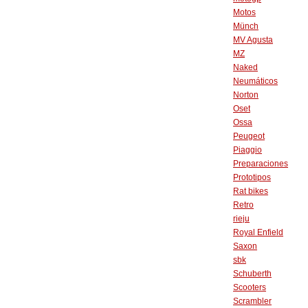
Motos
Münch
MV Agusta
MZ
Naked
Neumáticos
Norton
Oset
Ossa
Peugeot
Piaggio
Preparaciones
Prototipos
Rat bikes
Retro
rieju
Royal Enfield
Saxon
sbk
Schuberth
Scooters
Scrambler