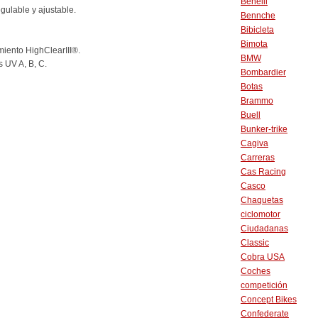
Benelli
egulable y ajustable.
Bennche
Bibicleta
Bimota
iento HighClearIII®.
BMW
s UV A, B, C.
Bombardier
Botas
Brammo
Buell
Bunker-trike
Cagiva
Carreras
Cas Racing
Casco
Chaquetas
ciclomotor
Ciudadanas
Classic
Cobra USA
Coches
competición
Concept Bikes
Confederate