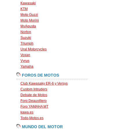
Kawasaki
KTM
Moto Guzzi
Moto Morini
MvAgusta
Norton
Suzuki
Triumph
Ural Motorcycles
Voxan
Vyrus
Yamaha
FOROS DE MOTOS
Club Kawasaky ER-6 y Versys
Custom Intruders
Debate de Motos
Foro Deauvillero
Foro YAMAHA MT
kawa.es
Todo-Motos.es
MUNDO DEL MOTOR