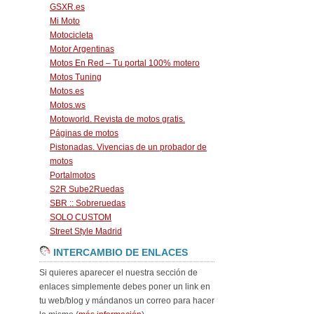
GSXR.es
Mi Moto
Motocicleta
Motor Argentinas
Motos En Red – Tu portal 100% motero
Motos Tuning
Motos.es
Motos.ws
Motoworld. Revista de motos gratis.
Páginas de motos
Pistonadas. Vivencias de un probador de
motos
Portalmotos
S2R Sube2Ruedas
SBR :: Sobreruedas
SOLO CUSTOM
Street Style Madrid
INTERCAMBIO DE ENLACES
Si quieres aparecer el nuestra sección de
enlaces simplemente debes poner un link en
tu web/blog y mándanos un correo para hacer