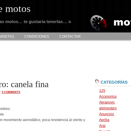
e motos
tas motos… te gustaria tenerlas… o
MISETAS
CONDICIONES
CONTACTAR
o: canela fina
CATEGORÍAS
125
·
3 COMMENTS
Accesorios
Akrapovic
alpinestars
vidreo.
Anuncios
ble.
 movimiento aerostático, poca resistencia al viento y
Aprilia
Arai