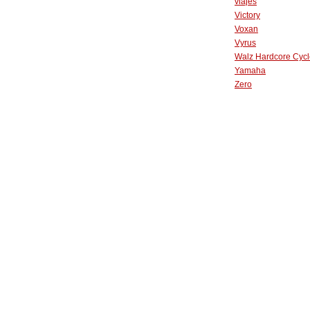
viajes
Victory
Voxan
Vyrus
Walz Hardcore Cycl
Yamaha
Zero