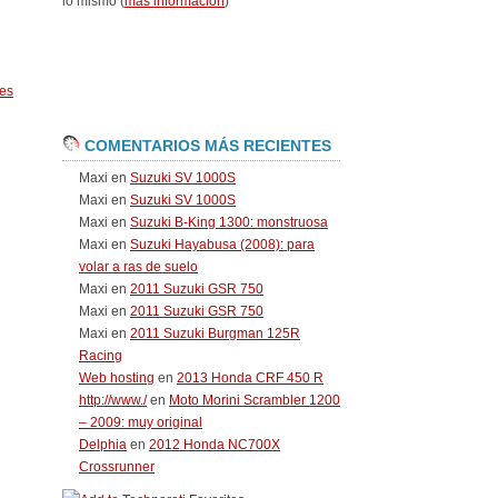
lo mismo (
más información
)
es
COMENTARIOS MÁS RECIENTES
Maxi
en
Suzuki SV 1000S
Maxi
en
Suzuki SV 1000S
Maxi
en
Suzuki B-King 1300: monstruosa
Maxi
en
Suzuki Hayabusa (2008): para
volar a ras de suelo
Maxi
en
2011 Suzuki GSR 750
Maxi
en
2011 Suzuki GSR 750
Maxi
en
2011 Suzuki Burgman 125R
Racing
Web hosting
en
2013 Honda CRF 450 R
http://www./
en
Moto Morini Scrambler 1200
– 2009: muy original
Delphia
en
2012 Honda NC700X
Crossrunner