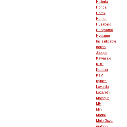
Historia
Honda
Horex
Humor
Husaberg
Husqvarna
Hyosung
Inclasificable
Indian
Juegos
Kawasaki
KDD
Krauser
KTM
Kymco
Laverda
Lazareth
Malaguti
MH
Mini
Morini
Moto Guzzi
motogp