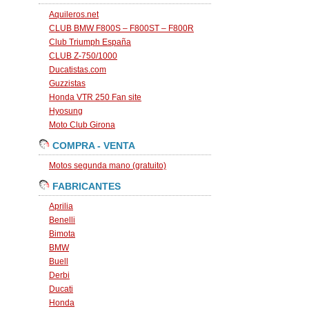
Aquileros.net
CLUB BMW F800S – F800ST – F800R
Club Triumph España
CLUB Z-750/1000
Ducatistas.com
Guzzistas
Honda VTR 250 Fan site
Hyosung
Moto Club Girona
COMPRA - VENTA
Motos segunda mano (gratuito)
FABRICANTES
Aprilia
Benelli
Bimota
BMW
Buell
Derbi
Ducati
Honda