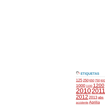
ETIQUETAS
125
250
650
750
80
1200
1000
1100
2010
201
2012
2013
abs
Aprilia
accidente