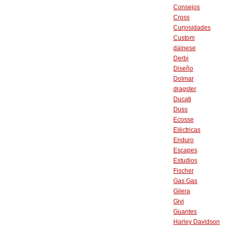
Consejos
Cross
Curiosidades
Custom
dainese
Derbi
Diseño
Dolmar
dragster
Ducati
Duss
Ecosse
Eléctricas
Enduro
Escapes
Estudios
Fischer
Gas Gas
Gilera
Givi
Guantes
Harley Davidson