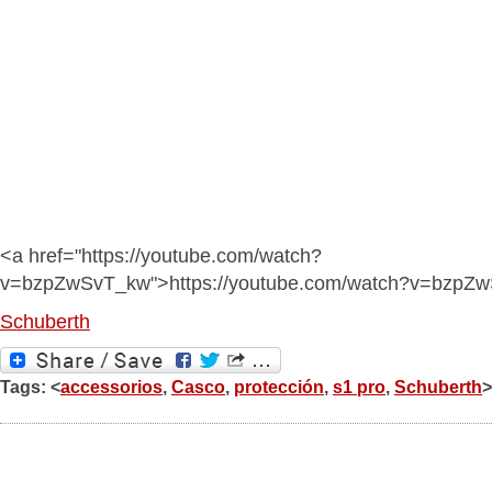
<a href="https://youtube.com/watch?
v=bzpZwSvT_kw">https://youtube.com/watch?v=bzpZ
Schuberth
Tags: <
accessorios
,
Casco
,
protección
,
s1 pro
,
Schuberth
>