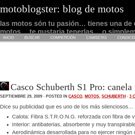
motoblogster: blog de motos
las motos són tu pasión… tienes una de 
motos… te gustaria tenerlas… o simple
INICIO
BUSCAR
COMPETICIÓN
CAMISETAS
CONDICI
admirarlas… este es tu sitio
Casco Schuberth S1 Pro: canela 
SEPTIEMBRE 29, 2009 · POSTED IN
CASCO
,
MOTOS
,
SCHUBERTH
·
3 
Dice su publicidad que es uno de los más silenciosos…
Calota: Fibra S.T.R.O.N.G. reforzada con fibra de v
Interior: antibaterias, absorbente y muy transpirabl
Aerodinámica desarrollada para no ejercer ningún