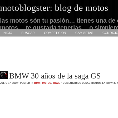
motoblogster: blog de motos
las motos són tu pasión… tienes una de 
motos… te gustaria tenerlas… o simple
INICIO
BUSCAR
COMPETICIÓN
CAMISETAS
CONDICI
admirarlas… este es tu sitio
BMW 30 años de la saga GS
JULIO 17, 2010 · POSTED IN
BMW
,
MOTOS
,
TRAIL
·
COMENTARIOS DESACTIVADOS
EN BMW 30 