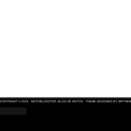
COPYRIGHT © 2026 ·
MOTOBLOGSTER: BLOG DE MOTOS
·
THEME DESIGNED BY WPTHE