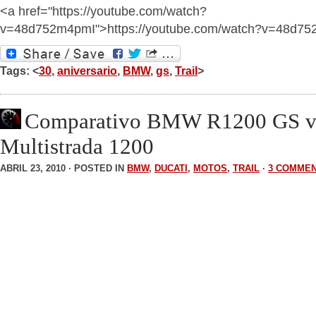
<a href="https://youtube.com/watch?
v=48d752m4pmI">https://youtube.com/watch?v=48d7
Tags: <
30
,
aniversario
,
BMW
,
gs
,
Trail
>
Comparativo BMW R1200 GS vs
Multistrada 1200
ABRIL 23, 2010 · POSTED IN
BMW
,
DUCATI
,
MOTOS
,
TRAIL
·
3 COMME