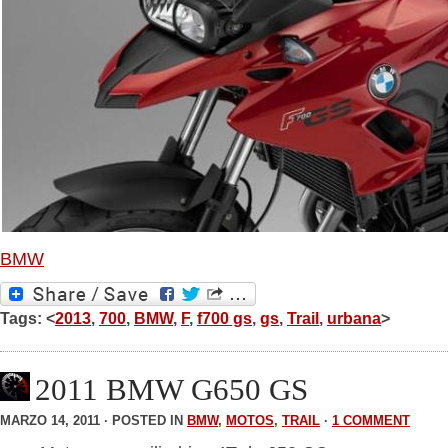
BMW
Tags: <
2013
,
700
,
BMW
,
F
,
f700 gs
,
gs
,
Trail
,
urbana
>
2011 BMW G650 GS
MARZO 14, 2011 · POSTED IN
BMW
,
MOTOS
,
TRAIL
·
1 COMMENT