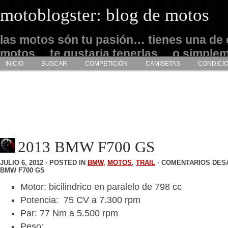
motoblogster: blog de motos
las motos són tu pasión… tienes una de 
motos… te gustaria tenerlas… o simple
INICIO
BUSCAR
COMPETICIÓN
CAMISETAS
CONDICI
admirarlas… este es tu sitio
2013 BMW F700 GS
JULIO 6, 2012 · POSTED IN
BMW
,
MOTOS
,
TRAIL
·
COMENTARIOS DES
BMW F700 GS
Motor: bicilindrico en paralelo de 798 cc
Potencia: 75 CV a 7.300 rpm
Par: 77 Nm a 5.500 rpm
Peso: