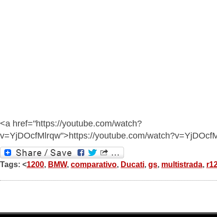
<a href="https://youtube.com/watch?
v=YjDOcfMlrqw">https://youtube.com/watch?v=YjDOcf
Tags: <
1200
,
BMW
,
comparativo
,
Ducati
,
gs
,
multistrada
,
r1