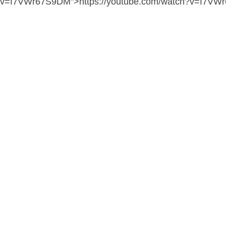
v=f7VWr67S9DM">https://youtube.com/watch?v=f7V