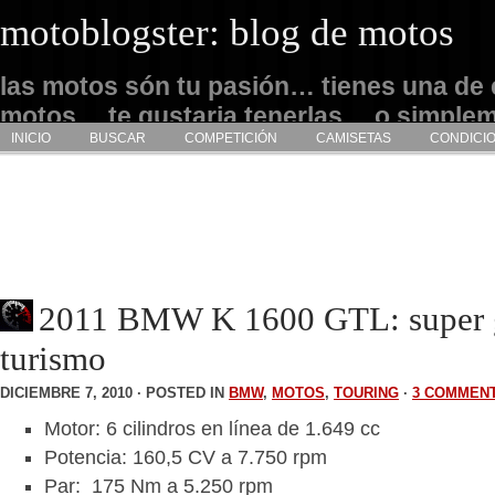
motoblogster: blog de motos
las motos són tu pasión… tienes una de 
motos… te gustaria tenerlas… o simple
INICIO
BUSCAR
COMPETICIÓN
CAMISETAS
CONDICI
admirarlas… este es tu sitio
2011 BMW K 1600 GTL: super 
turismo
DICIEMBRE 7, 2010 · POSTED IN
BMW
,
MOTOS
,
TOURING
·
3 COMMEN
Motor: 6 cilindros en línea de 1.649 cc
Potencia: 160,5 CV a 7.750 rpm
Par: 175 Nm a 5.250 rpm