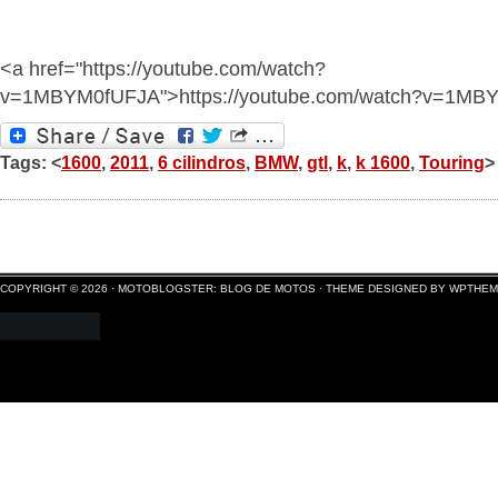
<a href="https://youtube.com/watch?
v=1MBYM0fUFJA">https://youtube.com/watch?v=1MB
Tags: <
1600
,
2011
,
6 cilindros
,
BMW
,
gtl
,
k
,
k 1600
,
Touring
>
COPYRIGHT © 2026 ·
MOTOBLOGSTER: BLOG DE MOTOS
·
THEME DESIGNED BY WPTHE