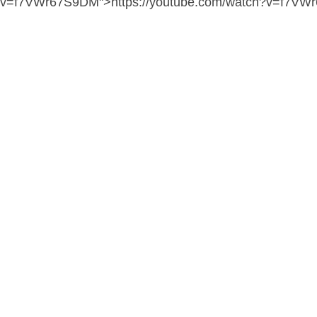
v=f7VWr67S9DM">https://youtube.com/watch?v=f7V