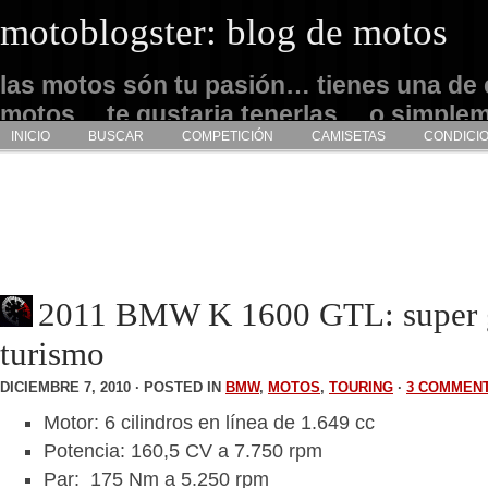
motoblogster: blog de motos
las motos són tu pasión… tienes una de 
motos… te gustaria tenerlas… o simple
INICIO
BUSCAR
COMPETICIÓN
CAMISETAS
CONDICI
admirarlas… este es tu sitio
2011 BMW K 1600 GTL: super 
turismo
DICIEMBRE 7, 2010 · POSTED IN
BMW
,
MOTOS
,
TOURING
·
3 COMMEN
Motor: 6 cilindros en línea de 1.649 cc
Potencia: 160,5 CV a 7.750 rpm
Par: 175 Nm a 5.250 rpm