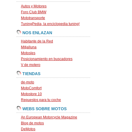
Autos y Motores
Foro Club BMW
Mototransporte
TuningPedia, la enciclopedia tuning!
NOS ENLAZAN
Habitante de la Red
Mitjalluna
Motosles
Posicionamiento en buscadores
V de motero
TIENDAS
de-moto
MotoComfort
Motostore 10
Repuestos para tu coche
WEBS SOBRE MOTOS
An European Motorcycle Magazine
Blog de motos
DeMotos