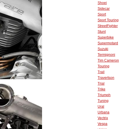
Shoei
Sidecar
Sport
Sport Touring
StreetFighter
Stunt
Superbike
Supermotard
Suzuki
Termignoni
Tim Cameron
Touring
Trail
Travertson
Trial
Trike
Triumph
Tuning
Ural
Urbana
Vectrix
Vespa