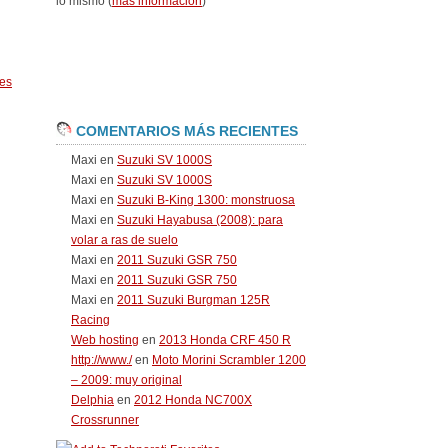
lo mismo (
más información
)
es
COMENTARIOS MÁS RECIENTES
Maxi
en
Suzuki SV 1000S
Maxi
en
Suzuki SV 1000S
Maxi
en
Suzuki B-King 1300: monstruosa
Maxi
en
Suzuki Hayabusa (2008): para
volar a ras de suelo
Maxi
en
2011 Suzuki GSR 750
Maxi
en
2011 Suzuki GSR 750
Maxi
en
2011 Suzuki Burgman 125R
Racing
Web hosting
en
2013 Honda CRF 450 R
http://www./
en
Moto Morini Scrambler 1200
– 2009: muy original
Delphia
en
2012 Honda NC700X
Crossrunner