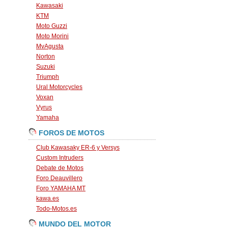
Kawasaki
KTM
Moto Guzzi
Moto Morini
MvAgusta
Norton
Suzuki
Triumph
Ural Motorcycles
Voxan
Vyrus
Yamaha
FOROS DE MOTOS
Club Kawasaky ER-6 y Versys
Custom Intruders
Debate de Motos
Foro Deauvillero
Foro YAMAHA MT
kawa.es
Todo-Motos.es
MUNDO DEL MOTOR