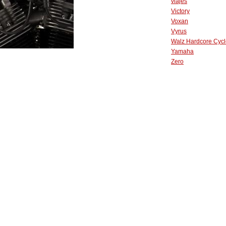
viajes
Victory
Voxan
Vyrus
Walz Hardcore Cycl
Yamaha
Zero