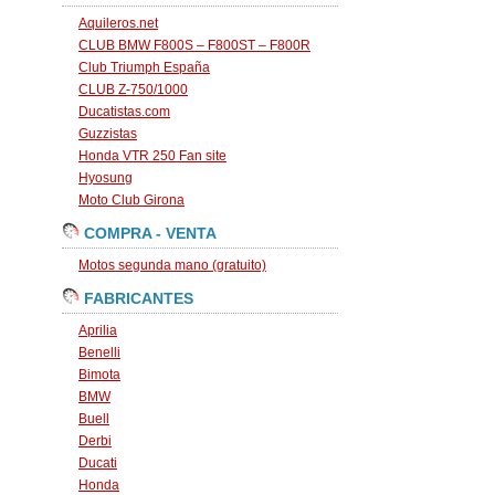
Aquileros.net
CLUB BMW F800S – F800ST – F800R
Club Triumph España
CLUB Z-750/1000
Ducatistas.com
Guzzistas
Honda VTR 250 Fan site
Hyosung
Moto Club Girona
COMPRA - VENTA
Motos segunda mano (gratuito)
FABRICANTES
Aprilia
Benelli
Bimota
BMW
Buell
Derbi
Ducati
Honda