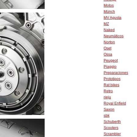
Motos
Münch
MV Agusta
MZ
Naked
Neumáticos
Norton
Oset
Ossa
Peugeot
Piaggio
Preparaciones
Prototipos
Rat bikes
Retro
rieju
Royal Enfield
Saxon
sbk
Schuberth
Scooters
Scrambler