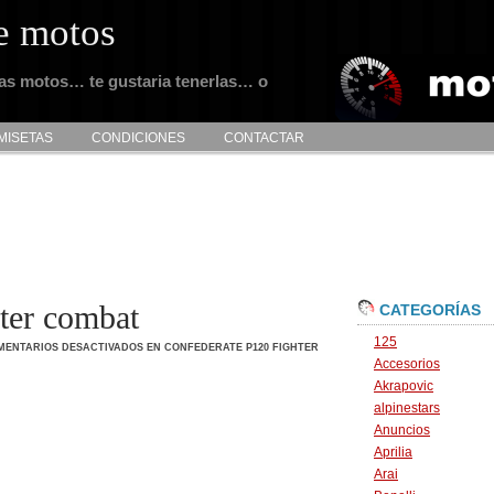
e motos
tas motos… te gustaria tenerlas… o
MISETAS
CONDICIONES
CONTACTAR
ter combat
CATEGORÍAS
125
MENTARIOS DESACTIVADOS
EN CONFEDERATE P120 FIGHTER
Accesorios
Akrapovic
alpinestars
Anuncios
Aprilia
Arai