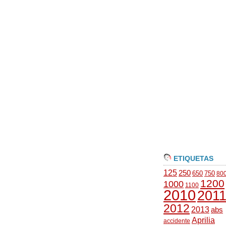
ETIQUETAS
125
250
650
750
80
1200
1000
1100
2010
201
2012
2013
abs
Aprilia
accidente