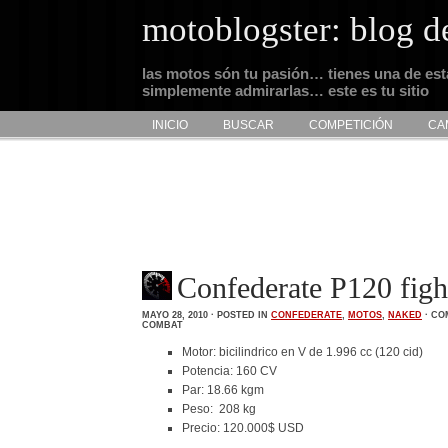
motoblogster: blog d
las motos són tu pasión… tienes una de es
simplemente admirarlas… este es tu sitio
INICIO
BUSCAR
COMPETICIÓN
CA
Confederate P120 figh
MAYO 28, 2010 · POSTED IN
CONFEDERATE
,
MOTOS
,
NAKED
·
CO
COMBAT
Motor: bicilindrico en V de 1.996 cc (120 cid)
Potencia: 160 CV
Par: 18.66 kgm
Peso: 208 kg
Precio: 120.000$ USD