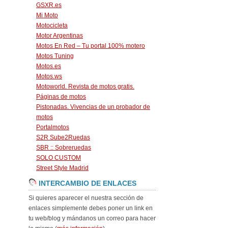
GSXR.es
Mi Moto
Motocicleta
Motor Argentinas
Motos En Red – Tu portal 100% motero
Motos Tuning
Motos.es
Motos.ws
Motoworld. Revista de motos gratis.
Páginas de motos
Pistonadas. Vivencias de un probador de
motos
Portalmotos
S2R Sube2Ruedas
SBR :: Sobreruedas
SOLO CUSTOM
Street Style Madrid
INTERCAMBIO DE ENLACES
Si quieres aparecer el nuestra sección de
enlaces simplemente debes poner un link en
tu web/blog y mándanos un correo para hacer