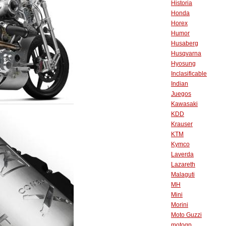
Historia
Honda
Horex
Humor
Husaberg
Husqvarna
Hyosung
Inclasificable
Indian
Juegos
Kawasaki
KDD
Krauser
KTM
Kymco
Laverda
Lazareth
Malaguti
MH
Mini
Morini
Moto Guzzi
motogp