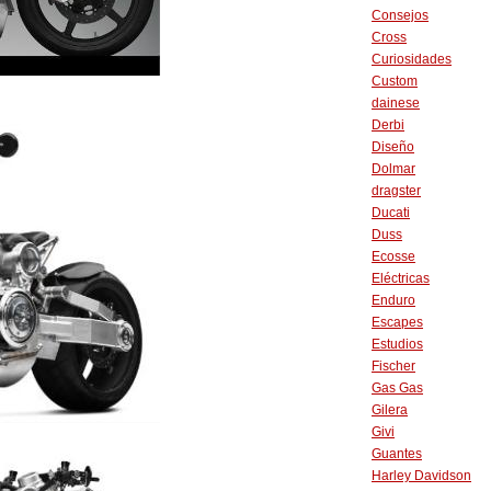
Consejos
Cross
Curiosidades
Custom
dainese
Derbi
Diseño
Dolmar
dragster
Ducati
Duss
Ecosse
Eléctricas
Enduro
Escapes
Estudios
Fischer
Gas Gas
Gilera
Givi
Guantes
Harley Davidson