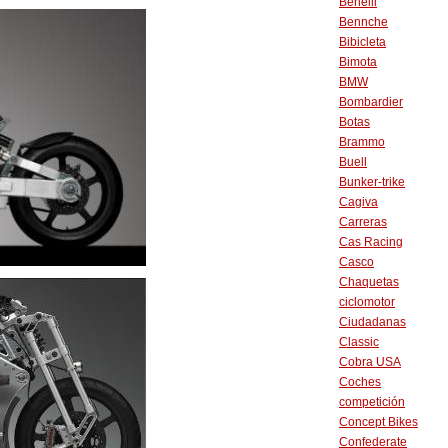
Benelli
Bennche
Bibicleta
Bimota
BMW
Bombardier
Botas
Brammo
Buell
Bunker-trike
Cagiva
Carreras
Cas Racing
Casco
Chaquetas
ciclomotor
Ciudadanas
Classic
Cobra USA
Coches
competición
Concept Bikes
Confederate