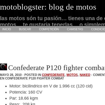
motoblogster: blog de motos
las motos són tu pasión… tienes una de 
motos… te gustaria tenerlas… o simple
INICIO
BUSCAR
COMPETICIÓN
CAMISETAS
CONDICI
admirarlas… este es tu sitio
Confederate P120 fighter comba
MAYO 28, 2010 · POSTED IN
CONFEDERATE
,
MOTOS
,
NAKED
·
COMENT
EN CONFEDERATE P120 FIGHTER COMBAT
Motor: bicilindrico en V de 1.996 cc (120 cid)
Potencia: 160 CV
Par: 18.66 kgm
Peso: 208 kg