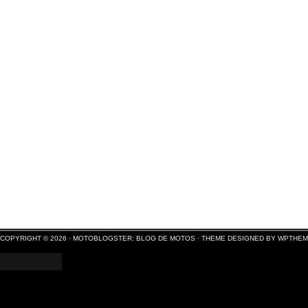
COPYRIGHT © 2026 ·
MOTOBLOGSTER: BLOG DE MOTOS
·
THEME DESIGNED BY WPTHE